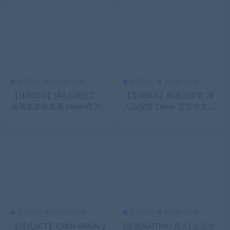
会员游戏
会员热门电脑
会员游戏
会员热门电脑
259
0
会员游戏
261
0
会员游戏
【休闲SLG】[AI]点就完了：
【互动SLG】臥底治安官 潜
海量老婆收集器 Steam官方
入治安官 Demo 官方中文体
中文步兵版
验版[0729]
会员游戏
会员热门电脑
会员游戏
会员热门电脑
260
0
会员游戏
352
0
会员游戏
【日式ACT】CYAN BRAIN 2
[亚洲风HTML/真人] 企业生