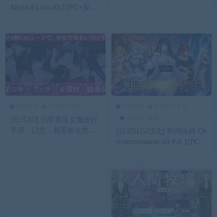
ock paper scissors 官中步兵
Abyssal Lust v0.5 [PC+安卓/
[790M]
5.8G]
会员游戏
会员热门电脑
会员游戏
会员热门手机
38
0
会员游戏
55
0
会员游戏
会员热门电脑
[日式3D] 仍穿着巫女服进行
手淫、口交，甚至发生性行
[日式SLG/汉化] 时间法师 Ch
为！？被侵犯后沉溺于快感
ronoromancer v0.9.6.1[PC
的巫女 汉化+无码补丁[2G]
+安卓/4.4G]