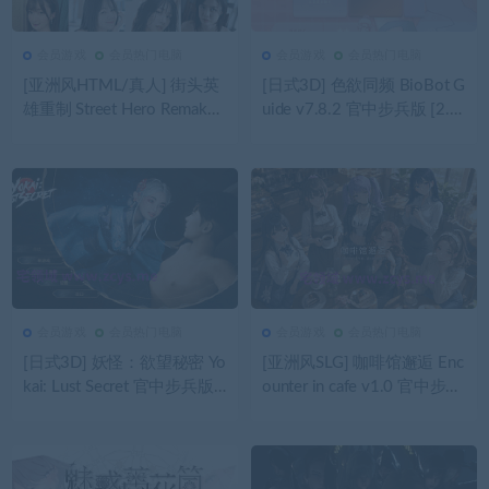
会员游戏
会员热门电脑
会员游戏
会员热门电脑
44
0
会员游戏
57
0
会员游戏
[亚洲风HTML/真人] 街头英
[日式3D] 色欲同频 BioBot G
雄重制 Street Hero Remake
uide v7.8.2 官中步兵版 [2.3
v1.3.5 浏览器转中文[1.6G]
G]
会员游戏
会员热门电脑
会员游戏
会员热门电脑
70
0
会员游戏
46
0
会员游戏
[日式3D] 妖怪：欲望秘密 Yo
[亚洲风SLG] 咖啡馆邂逅 Enc
kai: Lust Secret 官中步兵版
ounter in cafe v1.0 官中步兵
[5.2G]
[780M]