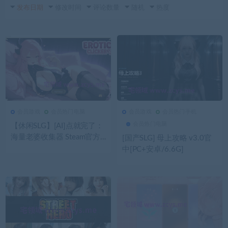
发布日期
修改时间
评论数量
随机
热度
会员游戏
会员热门电脑
会员游戏
会员热门手机
55
0
会员游戏
81
0
会员游戏
会员热门电脑
【休闲SLG】[AI]点就完了：
海量老婆收集器 Steam官方
[国产SLG] 母上攻略 v3.0官
中文步兵版
中[PC+安卓/6.6G]