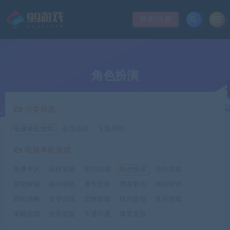
登录/注册
角色扮演
分类筛选
电脑单机游戏
会员游戏
下载帮助
电脑单机游戏
免费专区
动作冒险
射击游戏
角色扮演
动作游戏
冒险解谜
格斗游戏
赛车竞技
弹幕射击
模拟经营
即时战略
文字游戏
恐怖冒险
休闲益智
音乐游戏
策略游戏
生存冒险
卡通可爱
体育竞技