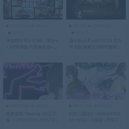
电脑单机游戏
角色扮演
动作游戏
电脑单机游戏
2.97K
0
电脑单机游戏
2.89K
0
动作游戏
赛车竞技
角色扮演
侠盗猎车手5/GTA5（更新v
逸剑风云决 ver1.21.23 官方
1.67纯净版-内置修改器+通
中文版 像素武侠RPG游戏 3.
关存档）
2G
电脑单机游戏
角色扮演
电脑单机游戏
角色扮演
2.85K
0
电脑单机游戏
2.84K
0
电脑单机游戏
热舞女郎/Dancing Girl正式
幻想三国志5（Build.81022
版（V20210315-全DLC全
59+全DLC-兰晹篇+英傑召喚
人物）
包）