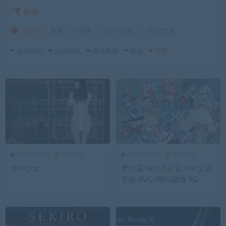
价格
全部
免费
付费
SVIP免费
SVIP优惠
发布日期
修改时间
评论数量
随机
热度
电脑单机游戏
角色扮演
电脑单机游戏
角色扮演
4.54K
0
电脑单机游戏
3.78K
0
电脑单机游戏
狱中少女
梦灯花 ver1.0.0 官方中文语
音版 AVG+RPG游戏 9G