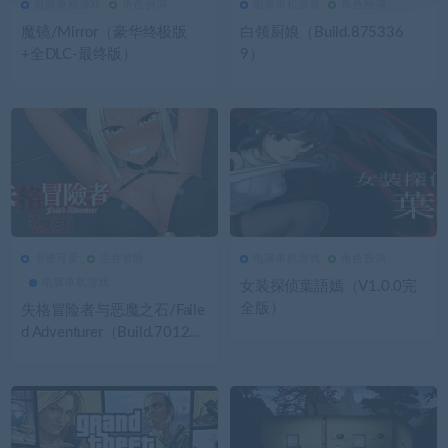
电脑单机游戏
角色扮演
电脑单机游戏
角色扮演
3.18K
0
电脑单机游戏
3.17K
0
电脑单机游戏
魔镜/Mirror（豪华终极版
白领厨娘（Build.875336
+全DLC-最终版）
9）
卡通可爱
生存冒险
电脑单机游戏
角色扮演
3.15K
0
卡通可爱
3.12K
0
电脑单机游戏
电脑单机游戏
女装探侦葉語嫣（V1.0.0完
全版）
失格冒险者与恶魔之石/Faile
d Adventurer（Build.701216
6）