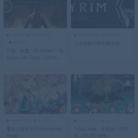
动作游戏
电脑单机游戏
电脑单机游戏
角色扮演
3.65K
0
动作游戏
3.64K
0
电脑单机游戏
角色扮演
上古卷轴5MOD整合版
只狼：影逝二度/Sekiro™: Sh
adows Die Twice（v1.06年
度版）
电脑单机游戏
角色扮演
电脑单机游戏
角色扮演
3.63K
0
电脑单机游戏
3.53K
0
电脑单机游戏
重生之隔壁老王/Rebirth:Mr
7 Girls War：女英雄们的堕
Wang
落（V1.00+攻略）