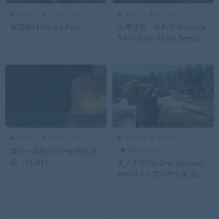
模拟经营
电脑单机游戏
模拟经营
电脑单机游戏
2.73K
0
模拟经营
2.72K
0
模拟经营
家庭派对/House Party
按摩沙龙：春风亭/Massage
Salon Story: Spring Breeze
（V1.01）
模拟经营
电脑单机游戏
冒险解谜
模拟经营
2.69K
0
模拟经营
2.69K
0
冒险解谜
电脑单机游戏
夏天〜乡村生活〜愉快的暑
假（V1.01）
无人生还(No One Survived)
ver0.0.4.2 官方中文版 生存
沙盒游戏 22G