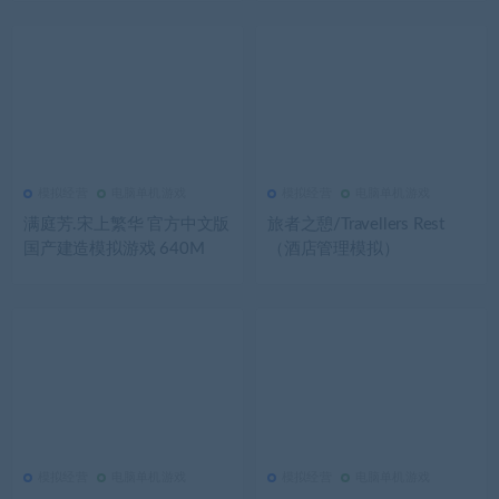
模拟经营
电脑单机游戏
模拟经营
电脑单机游戏
2.62K
0
模拟经营
2.59K
0
模拟经营
满庭芳.宋上繁华 官方中文版
旅者之憩/Travellers Rest
国产建造模拟游戏 640M
（酒店管理模拟）
模拟经营
电脑单机游戏
模拟经营
电脑单机游戏
2.57K
0
模拟经营
2.56K
0
模拟经营