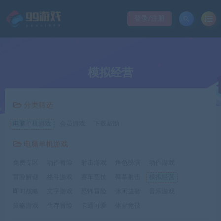
登录/注册
模拟经营
分类筛选
电脑单机游戏
会员游戏
下载帮助
电脑单机游戏
免费专区
动作冒险
射击游戏
角色扮演
动作游戏
冒险解谜
格斗游戏
赛车竞技
弹幕射击
模拟经营
即时战略
文字游戏
恐怖冒险
休闲益智
音乐游戏
策略游戏
生存冒险
卡通可爱
体育竞技