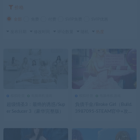
价格
全部
免费
付费
SVIP免费
SVIP优惠
发布日期
修改时间
评论数量
随机
热度
模拟经营
电脑单机游戏
模拟经营
电脑单机游戏
3.71K
0
模拟经营
3.2K
0
模拟经营
超级情圣3：最终的诱惑/Sup
負債千金/Broke Girl（Build.
er Seducer 3（豪华完整版）
3987095-STEAM官中+攻
略）