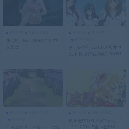
模拟经营
电脑单机游戏
卡通可爱
模拟经营
3.05K
0
模拟经营
2.9K
0
卡通可爱
电脑单机游戏
桃花境（Build.8061740-中
文配音）
实习班主任 ver1.0.2 官方中
文版 模拟养成类游戏 500M
模拟经营
电脑单机游戏
模拟经营
电脑单机游戏
2.78K
0
模拟经营
2.76K
0
模拟经营
角色扮演
明星志愿系列合集组合包（1
-2-3-2000–5合1+全DLC+原
宝可梦传说：阿尔宙斯（V1.