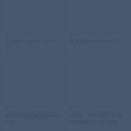
模拟经营
电脑单机游戏
模拟经营
电脑单机游戏
2.67K
0
模拟经营
2.65K
0
模拟经营
石油骚动/Turmoil（v3.0.3
夜蒲觅爱Build.15598705
5）
模拟经营
电脑单机游戏
模拟经营
电脑单机游戏
2.64K
0
模拟经营
2.63K
0
模拟经营
航母生存/Aircraft Carrier Sur
游戏王：决斗者遗产/Yu-Gi-
vival
Oh! Legacy of The Duelist