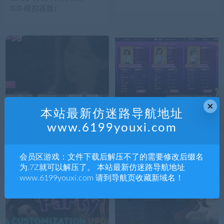
声音乐辑）
0.0-模拟器版）
×
本站最新仿迷路导航地址
模拟经营
电脑单机游戏
模拟经营
电脑单机游戏
2.75K
0
模拟经营
2.73K
0
模拟经营
母胎单身/Motesolo（Build.
女主播经纪公司 ver2.2 官方
www.6199youxi.com
6842472）
中文语音版 经营模拟游戏
+修改器 600M
会员区游戏：文件下载后解压不了的需要修改后缀名
为.7Z就可以解压了。 本站最新仿迷路导航地址
www.6199youxi.com 请到导航页收藏新域名！