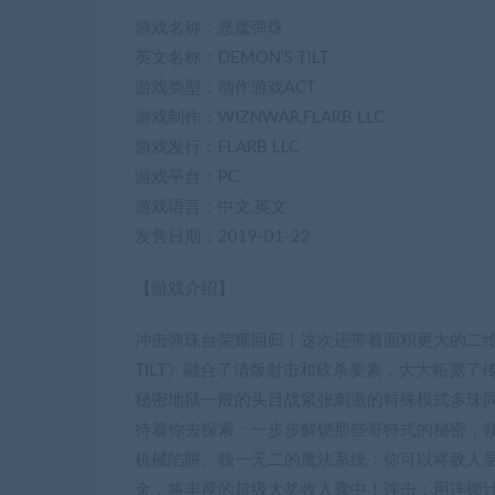
游戏名称：恶魔弹珠
英文名称：DEMON’S TILT
游戏类型：动作游戏ACT
游戏制作：WIZNWAR,FLARB LLC
游戏发行：FLARB LLC
游戏平台：PC
游戏语言：中文,英文
发售日期：2019-01-22
【游戏介绍】
冲击弹珠台荣耀回归！这次还带着面积更大的二维
TILT》融合了清版射击和砍杀要素，大大拓宽
秘密地狱一般的头目战紧张刺激的特殊模式多珠
待着你去探索：一步步解锁那些哥特式的秘密，
机械陷阱。独一无二的魔法系统：你可以将敌人
金，将丰厚的超级大奖收入囊中！连击：用连锁