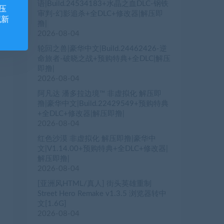
语|Build.24534183+水晶之血DLC-钢铁
压
审判-幻影追杀+全DLC+修改器|解压即
藏新
撸|
2026-08-04
轮回之兽|豪华中文|Build.24462426-逆
命旅者-破晓之战+预购特典+全DLC|解压
即撸|
2026-08-04
阿凡达 潘多拉边境™ 非虚拟化 解压即
撸|豪华中文|Build.22429549+预购特典
+全DLC+修改器|解压即撸|
2026-08-04
红色沙漠 非虚拟化 解压即撸|豪华中
文|V1.14.00+预购特典+全DLC+修改器|
解压即撸|
2026-08-04
[亚洲风HTML/真人] 街头英雄重制
Street Hero Remake v1.3.5 浏览器转中
文[1.6G]
2026-08-04