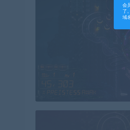
会
了。
域