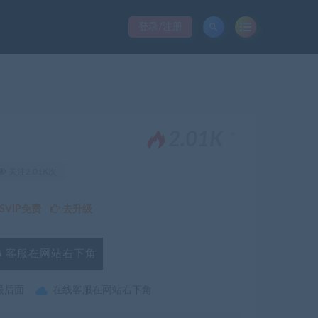
登录/注册
。
2.01K
关注2.01K次
VIP免费
去升级
客服在网站右下角
最后面
在线客服在网站右下角