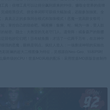
工具：倍增工具可以让得分飙到原来的99倍。赚取全世界的倍增
：完成暗黑仪式、拼全单词即可获得大幅加成，还能参加抽奖。全
式：真真正正的多珠同台模式和加珠模式！恶魔一览高阶女祭司：
之轮，掌控自己的宿命吧。蝎尾狮：集狮、蛇、蝎为一体，受人奴
深的秘密。隐士：大教堂的无名守门人。遗骨阵：戒备森严的骷髅
着迂回包抄它们吧！莎布鱿鱼圈：才活了一亿两千万年，在古神中
望很强的恶魔，眼柄是弱点。疯狂人造人：一场亵渎神明的实验出
以色彩斑斓的超大二维图像为特征，灵感源自Neo-Geo、SS和PS时
么爆炸级的CPU！世嘉MD风格的配乐：采用世嘉MD原版音效制作