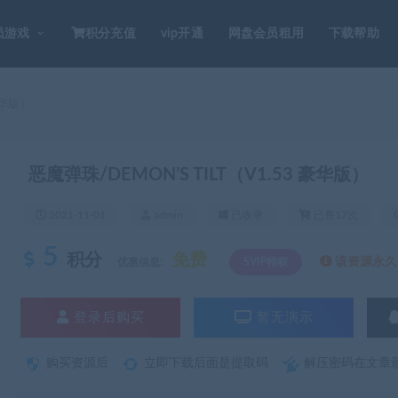
员游戏
积分充值
vip开通
网盘会员租用
下载帮助
豪华版）
恶魔弹珠/DEMON’S TILT（V1.53 豪华版）
2021-11-01
admin
已收录
已售17次
5
积分
免费
该资源永久S
优惠信息:
SVIP特权
登录后购买
暂无演示
购买资源后
立即下载后面是提取码
解压密码在文章