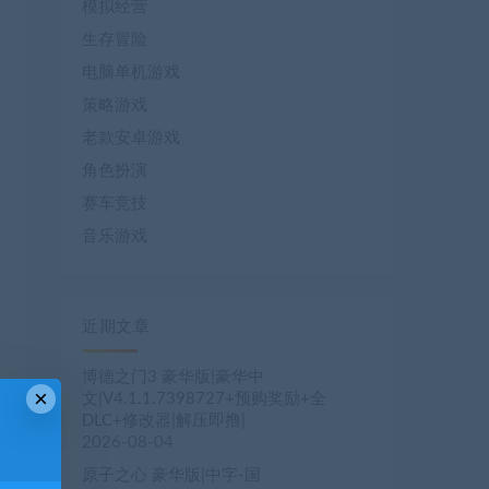
模拟经营
生存冒险
电脑单机游戏
策略游戏
老款安卓游戏
角色扮演
赛车竞技
音乐游戏
近期文章
博德之门3 豪华版|豪华中
×
文|V4.1.1.7398727+预购奖励+全
DLC+修改器|解压即撸|
2026-08-04
原子之心 豪华版|中字-国