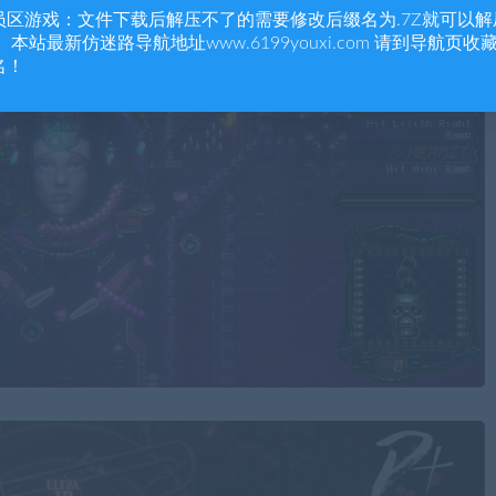
员区游戏：文件下载后解压不了的需要修改后缀名为.7Z就可以解
 本站最新仿迷路导航地址www.6199youxi.com 请到导航页收
名！