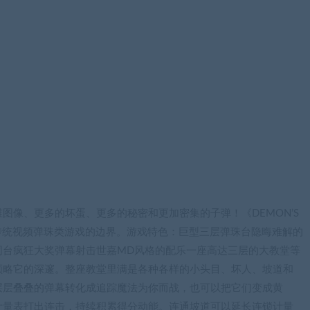
图像、更多的坏蛋、更多的秘密和更加密集的子弹！《DEMON’S
了传统视频弹珠类游戏的边界。游戏特色：巨型三层弹珠台隐晦难解的
同台疯狂大奖弹幕射击世嘉MD风格的配乐一座高达三层的大教堂等
领略它的深邃。整座教堂里满是各种各样的小头目、坏人、坡道和
层层叠叠的弹幕转化成追踪魔法为你而战，也可以把它们变成黄
计量表打出连击，持续积累得分动能。连通坡道可以延长连锁计量