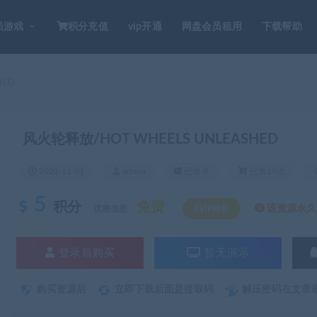
员游戏
积分充值
vip开通
网盘会员租用
下载帮助
HED
风火轮释放/HOT WHEELS UNLEASHED
2021-11-01
admin
已收录
已售19次
5
积分
免费
该资源永久S
优惠信息:
SVIP特权
登录后购买
暂无演示
购买资源后
立即下载后面是提取码
解压密码在文章