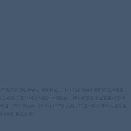
种环境都有其独特的功能和特点，其中的任何物体都可能成为赛道
你的创意！充分利用周围的一切物体，精心布置和装点赛道内部和
加环道、特殊助推器、障碍物和特殊元素，打造一所无与伦比的竞速
他玩家的创意赛道。