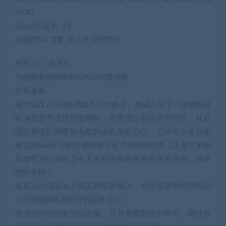
7870
DirectX 版本: 11
存储空间: 需要 30 GB 可用空间
更新25： 血疫区
为您带来增强前哨站和副武器切换
血疫来袭
腐烂国度2中的格局如今已经改变。您进入的下一张地图将
布满全新和改进的前哨站，但要想占领这些前哨站，就必
须先摧毁影响整张地图的诸多血疫之心。 已经有众多玩家
通过Steam平台的公测体验了这个崭新的世界，正是大家的
反馈帮我们塑造了今天发布的最终版本的诸多内容。感谢
您的支持！
血疫之心现在会占据其周围的领土，在占领基地和前哨站
之前需要摧毁其附近的血疫之心。
资源前哨站现在可以升级，只需花费影响力即可。通过升