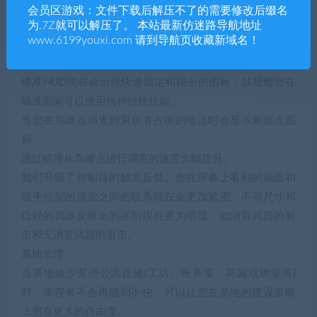
住瞄准键了。您可以在设置菜单的无障碍选项下找到此选
会员区游戏：文件下载后解压不了的需要修改后缀名
项。
为.7Z就可以解压了。 本站最新仿迷路导航地址
www.6199youxi.com 请到导航页收藏新域名！
现在将您的鼠标悬停在地图中的血疫之心上[br]可以看到摧
毁该血疫之心后会掉落何种背囊。
瞄准HUD现在会出现快速锁定和踢击的图标，以提醒您在
瞄准期间可以使用何种特殊技能。
当您在鸟瞰点调查到聚居者占据的地点时会显示聚居点图
标。
通过瞄准从鸟瞰点进行调查的速度大幅提升。
我们升级了控制器的触觉反馈。您在屏幕上看到的画面和
双手控制的感觉之间的联系现在会更加紧密。不同尺寸和
口径的武器反映出的区别现在更为明显，如消音武器的射
击和无消音武器的射击。
基地管理
当基地缺少某些公共设施(工坊、医务室、花园或瞭望塔)
时，幸存者不会再感到不快，可以让您在基地的建设策略
上拥有更大的自由度。