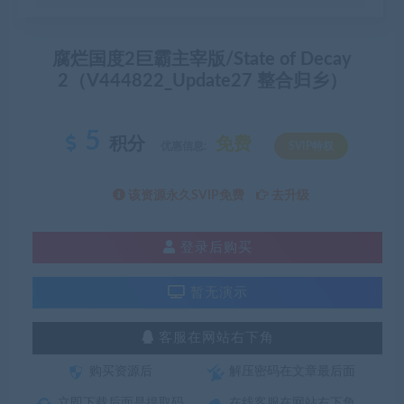
腐烂国度2巨霸主宰版/State of Decay
2（V444822_Update27 整合归乡）
5
积分
免费
优惠信息:
SVIP特权
该资源永久SVIP免费
去升级
登录后购买
暂无演示
客服在网站右下角
购买资源后
解压密码在文章最后面
立即下载后面是提取码
在线客服在网站右下角