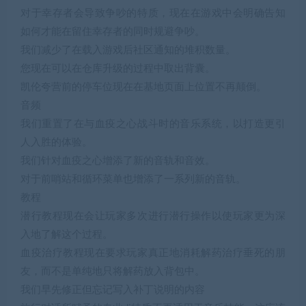
对于幸存者会导致争吵的特质，现在在游戏中会明确告知
如何才能在留住幸存者的同时规避争吵。
我们减少了在载入游戏后社区通知的堆积数量。
您现在可以在仓库升级的过程中取出背囊。
凯伦夸营前的停车位现在在基地页面上位置不再颠倒。
音频
我们重置了在与血疫之心战斗时的音乐系统，以打造更引
人入胜的体验。
我们针对血疫之心增添了新的音轨和音效。
对于前哨站和循环菜单也增添了一系列新的音轨。
教程
潜行教程现在会让玩家多次进行潜行操作以使玩家更为深
入地了解这个过程。
血疫治疗教程现在要求玩家真正地消耗解药治疗垂死的朋
友，而不是单纯地只将解药放入背包中。
我们早先修正但忘记写入补丁说明的内容