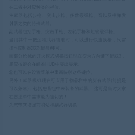
在二者中对应种类的栏位。
主武器包括步枪、突击步枪、多数霰弹枪、弩以及榴弹发
射器之类的特殊武器。
副武器包括手枪、突击手枪、左轮手枪和短管霰弹枪。
当用其中一把远程武器瞄准时，可以进行快速换枪，只需
按Y(控制器)或2(键盘)即可。
而部分枪械的开火模式切换按钮现在变为方向键下键或3，
相应按键会在瞄准HUD中突出显示。
您也可以在设置菜单中重新映射这些键位。
另外！武器模组现在可应用于物品栏中的所有武器(前提是
可以兼容)，包括您背包中未装备的武器。 这可是当时大家
在愿望单中需求最为迫切的！
为您带来增强前哨站和副武器切换