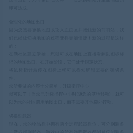
没有最好，只有更好 (20)将一个资源前哨站升至最高级别
即可达成。
合理化的地图出口
因为您需要更换地图以攻入血疫区并接触新的前哨站，我
们已经让切换地图的过程变得更加便捷！新的过程是这样
的：
在新社区建立伊始，您就可以在地图上直接看到以图标标
记的地图出口。在开始阶段，它们处于锁定状态。
将鼠标指针悬停在图标上就可以得知解锁需要的确切条
件。
您所要做的内容十分简单，升级指挥中心
就可以了！当您已升级指挥中心时(随您的基地移动)，就可
以为您的社区启用地图出口，而不需要其他额外行动。
切换副武器
现在，您的物品栏中拥有两个远程武器栏位，可分别装备
主武器和副武器。游戏中的所有远程武器都能且仅能装备