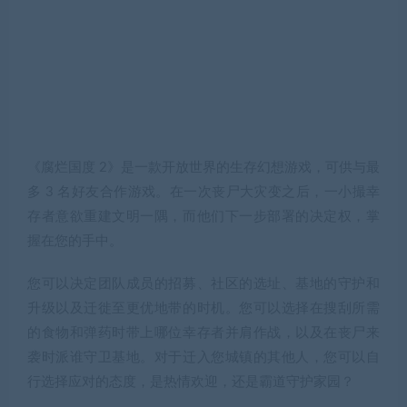
《腐烂国度 2》是一款开放世界的生存幻想游戏，可供与最
多 3 名好友合作游戏。在一次丧尸大灾变之后，一小撮幸
存者意欲重建文明一隅，而他们下一步部署的决定权，掌
握在您的手中。
您可以决定团队成员的招募、社区的选址、基地的守护和
升级以及迁徙至更优地带的时机。您可以选择在搜刮所需
的食物和弹药时带上哪位幸存者并肩作战，以及在丧尸来
袭时派谁守卫基地。对于迁入您城镇的其他人，您可以自
行选择应对的态度，是热情欢迎，还是霸道守护家园？