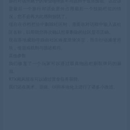
旅行对话所赋予的专业dj特质不再适用于音乐技能。这应该
是最后一个旅行对话会意外占用最后一个技能栏位的情
况，您不必再为此感到担忧了。
现在在存档栏位中删除社区时，需要在对话框中输入该社
区名称，以帮助您再次确认想要删除的社区是否正确。
现在基地威胁等级由社区难度滑块决定，而非行动难度滑
块，使游戏机制与描述相符。
其他参数
我们修复了一个玩家可以通过载具物品栏刷取弹药的漏
洞。
RTX飓风现在可以通过赏金任务获得。
我们还在美术、音频、UI和本地化上进行了诸多小改进。