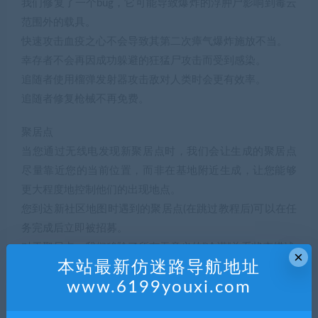
我们修复了一个bug，它可能导致爆炸的浮肿尸影响到毒云
范围外的载具。
快速攻击血疫之心不会导致其第二次瘴气爆炸施放不当。
幸存者不会再因成功躲避的狂猛尸攻击而受到感染。
追随者使用榴弹发射器攻击敌对人类时会更有效率。
追随者修复枪械不再免费。
聚居点
当您通过无线电发现新聚居点时，我们会让生成的聚居点
尽量靠近您的当前位置，而非在基地附近生成，让您能够
更大程度地控制他们的出现地点。
您到达新社区地图时遇到的聚居点(在跳过教程后)可以在任
务完成后立即被招募。
对于聚居点，我们移除了所有无意义的“冷漠”关系状态描述
×
本站最新仿迷路导航地址
现在在地图上房主可以在气泡标记间看到连线，以避免他
www.6199youxi.com
们意外传送多人游戏玩家。
我们还加入了切换瞄准模式的选项，这样就不需要一直按