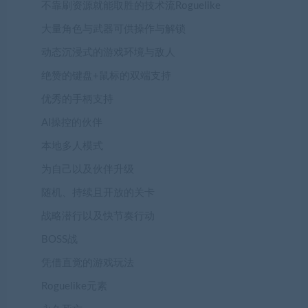
不靠刷资源就能取胜的技术流Roguelike
大量角色与武器可供操作与解锁
动态沉浸式的游戏环境与敌人
绝赞的键盘+鼠标的双端支持
优秀的手柄支持
AI操控的伙伴
本地多人模式
为自己以及伙伴升级
随机、持续且开放的关卡
战略潜行以及快节奏行动
BOSS战
凭借直觉的游戏玩法
Roguelike元素