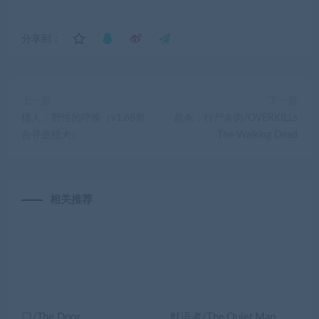
分享到：
上一篇
下一篇
猎人：野性的呼唤（v1.68整
超杀：行尸走肉/OVERKILLs
合寻血猎犬）
The Walking Dead
相关推荐
门/The Door
默语者/The Quiet Man