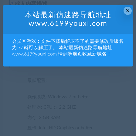
成人内容描述
×
本站最新仿迷路导航地址
开发者对内容描述如下：
www.6199youxi.com
Depictions of gun violence and exaggerated depiction of
会员区游戏：文件下载后解压不了的需要修改后缀名
blood in pixel graphics.
为.7Z就可以解压了。 本站最新仿迷路导航地址
www.6199youxi.com 请到导航页收藏新域名！
系统需求
最低配置:
操作系统: Windows 7 or better
处理器: CPU @ 2,2 GHZ
内存: 2 GB RAM
显卡: Intel HD Graphics or better