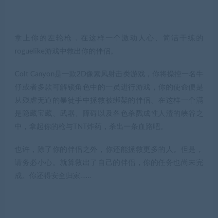
拿上你的左轮枪，在这样一个激动人心、简洁干练的
roguelike游戏中救出你的伴侣。
Colt Canyon是一款2D像素风射击类游戏，你将操控一名牛
仔或者多款可解锁角色中的一员进行游戏，你的使命便是
从残虐无道的暴徒手中拯救被绑架的伴侣。在这样一个满
是隐藏宝藏、武器、障碍以及各色杀戮成性人渣的峡谷之
中，拿起你的枪与TNT炸药，杀出一条血路吧。
也许，除了你的伴侣之外，你还能拯救更多的人。但是，
请务必小心。就算救出了自己的伴侣，你的任务也尚未完
成。你还得安全归家……