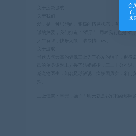
会
关于这款游戏
了。
关于我们
域
爱，是一种强烈的、积极的情感状态，有着强大
诚的热爱，我们打造了“强子”，同时我们也是“强
人生有限，快乐无限，请尽情crazy。
关于游戏
当代人气最高的偶像三上为了心爱的强子，退役
己的单身派对上弄丢了结婚戒指，三上十分难过
感宠物医生，知名足球解说，病娇国风女，豪门
指。
三上佳奈：早安，强子！明天就是我们拍婚纱照的