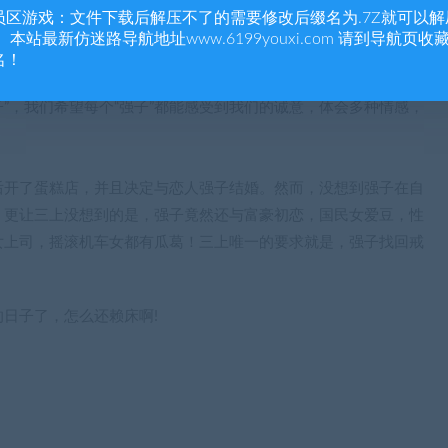
员区游戏：文件下载后解压不了的需要修改后缀名为.7Z就可以解
 本站最新仿迷路导航地址www.6199youxi.com 请到导航页收
名！
的力量。就如同我们在创造这个产品的时候，每个人都带着自己真
子”，我们希望每个“强子”都能感受到我们的诚意，体会多种情感，
后开了蛋糕店，并且决定与恋人强子结婚。然而，没想到强子在自
。更让三上没想到的是，强子竟然还与富豪初恋，国民女爱豆，性
女上司，摇滚机车女都有瓜葛！三上唯一的要求就是，强子找回戒
日子了，怎么还赖床啊!