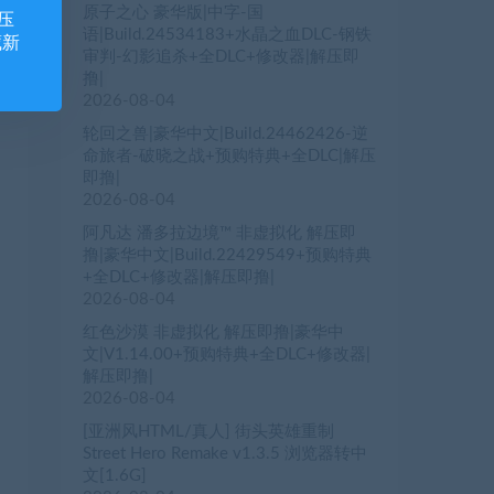
原子之心 豪华版|中字-国
压
语|Build.24534183+水晶之血DLC-钢铁
藏新
审判-幻影追杀+全DLC+修改器|解压即
撸|
2026-08-04
轮回之兽|豪华中文|Build.24462426-逆
命旅者-破晓之战+预购特典+全DLC|解压
即撸|
2026-08-04
阿凡达 潘多拉边境™ 非虚拟化 解压即
撸|豪华中文|Build.22429549+预购特典
+全DLC+修改器|解压即撸|
2026-08-04
红色沙漠 非虚拟化 解压即撸|豪华中
文|V1.14.00+预购特典+全DLC+修改器|
解压即撸|
2026-08-04
[亚洲风HTML/真人] 街头英雄重制
Street Hero Remake v1.3.5 浏览器转中
文[1.6G]