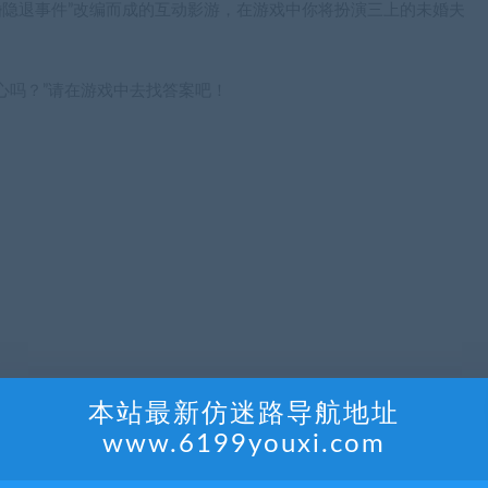
上悠亜结婚隐退事件”改编而成的互动影游，在游戏中你将扮演三上的未婚夫
心吗？”请在游戏中去找答案吧！
本站最新仿迷路导航地址
www.6199youxi.com