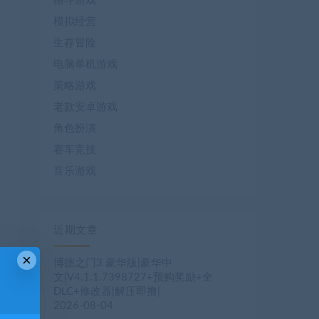
格斗游戏
模拟经营
生存冒险
电脑单机游戏
策略游戏
老款安卓游戏
角色扮演
赛车竞技
音乐游戏
近期文章
×
博德之门3 豪华版|豪华中
文|V4.1.1.7398727+预购奖励+全
DLC+修改器|解压即撸|
2026-08-04