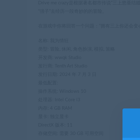
Drive me crazy是根据著名都市传说“三
“强子”去经历一段奇妙的的冒险。
在游戏中你将回答一个问题：“拥有三上你还会变
名称: 我为情狂
类型: 冒险, 休闲, 角色扮演, 模拟, 策略
开发商: wwqk Studio
发行商: Tenth Art Studio
发行日期: 2024 年 7 月 3 日
最低配置:
操作系统: Windows 10
处理器: Intel Core i3
内存: 4 GB RAM
显卡: 独立显卡
DirectX 版本: 11
存储空间: 需要 30 GB 可用空间