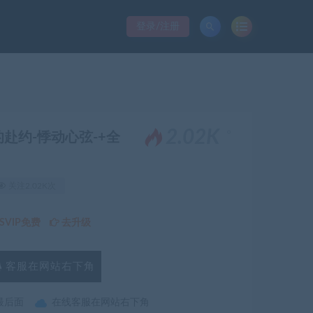
登录/注册
。
2.02K
爱的赴约-悸动心弦-+全
关注2.02K次
VIP免费
去升级
客服在网站右下角
最后面
在线客服在网站右下角