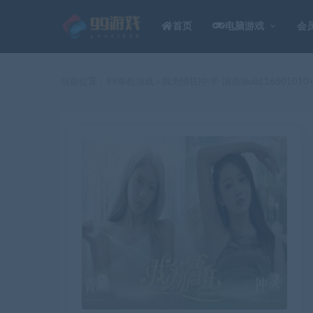
首页
电脑游戏
会
当前位置：
99单机游戏
我为情狂|中字-国语|Build.168010
>