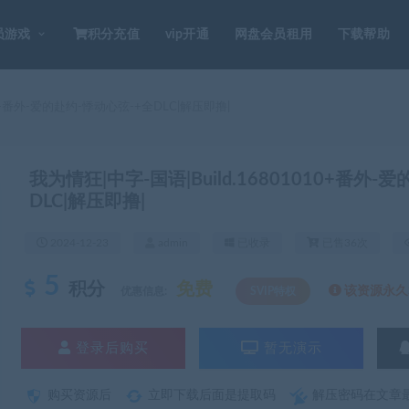
员游戏
积分充值
vip开通
网盘会员租用
下载帮助
10+番外-爱的赴约-悸动心弦-+全DLC|解压即撸|
我为情狂|中字-国语|Build.16801010+番外-
DLC|解压即撸|
2024-12-23
admin
已收录
已售36次
5
积分
免费
该资源永久S
优惠信息:
SVIP特权
登录后购买
暂无演示
购买资源后
立即下载后面是提取码
解压密码在文章