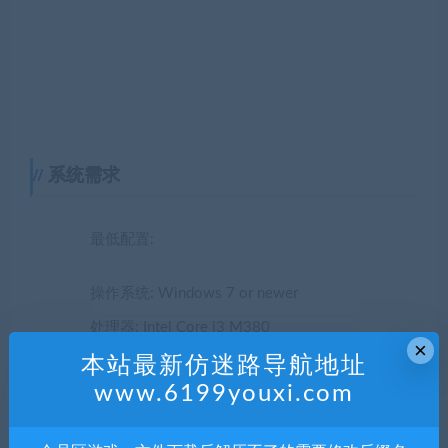
系统需求
最低配置:
操作系统: Windows 7 or newer
处理器: Intel Core i3 M380
×
本站最新仿迷路导航地址
显卡: GeForce GTX 660, Radeon HD 7850
www.6199youxi.com
存储空间: 需要 2 GB 可用空间
声明：