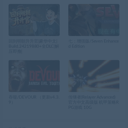
回到明朝升升官|豪华中文|
七：增强版/Seven Enhance
Build.24219880+全DLC|解
d Edition
压即撸|
吞噬/DEVOUR （更新v4.3.
传继者(Relayer Advanced)
9）
官方中文高级版 机甲策略R
PG游戏 10G