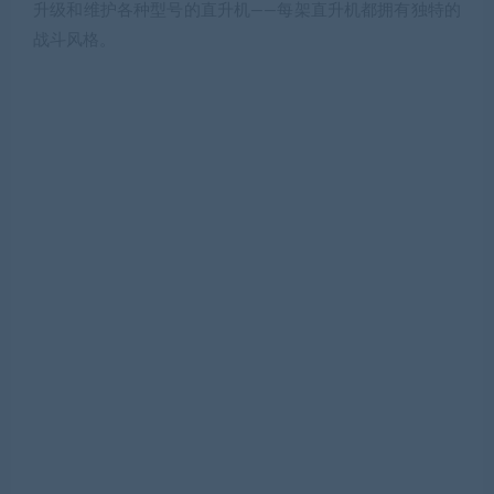
升级和维护各种型号的直升机——每架直升机都拥有独特的
战斗风格。