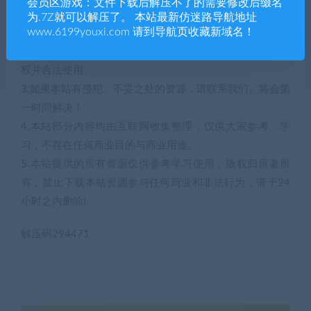
会员区游戏：文件下载后解压不了的需要修改后缀名
1.本站部分内容转载自其它媒体，但并不代表本站赞同其观
为.7Z就可以解压了。 本站最新仿迷路导航地址
www.6199youxi.com 请到导航页收藏新域名！
点和对其真实性负责。
2.若您需要商业运营或用于其他商业活动，请您购买正版授
权并合法使用。
3.如果本站有侵犯、不妥之处的资源，请联系我们。将会第
一时间解决！
4.本站部分内容均由互联网收集整理，仅供大家参考、学
习，不存在任何商业目的与商业用途。
5.本站提供的所有资源仅供参考学习使用，版权归原著所
有，禁止下载本站资源参与任何商业和非法行为，请于24
小时之内删除!
解压码294471