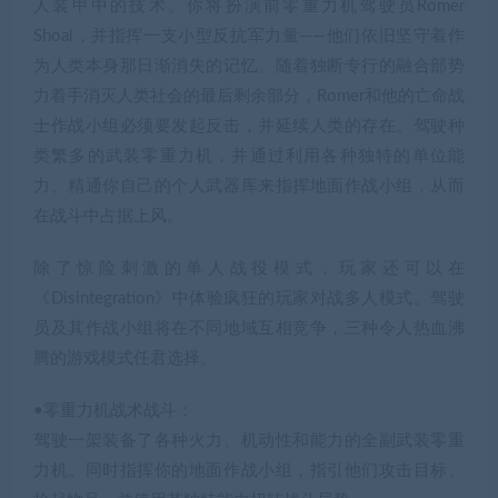
人装甲中的技术。你将扮演前零重力机驾驶员Romer
Shoal，并指挥一支小型反抗军力量——他们依旧坚守着作
为人类本身那日渐消失的记忆。随着独断专行的融合部势
力着手消灭人类社会的最后剩余部分，Romer和他的亡命战
士作战小组必须要发起反击，并延续人类的存在。驾驶种
类繁多的武装零重力机，并通过利用各种独特的单位能
力、精通你自己的个人武器库来指挥地面作战小组，从而
在战斗中占据上风。
除了惊险刺激的单人战役模式，玩家还可以在
《Disintegration》中体验疯狂的玩家对战多人模式。驾驶
员及其作战小组将在不同地域互相竞争，三种令人热血沸
腾的游戏模式任君选择。
•零重力机战术战斗：
驾驶一架装备了各种火力、机动性和能力的全副武装零重
力机。同时指挥你的地面作战小组，指引他们攻击目标、