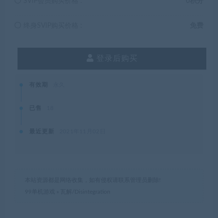
SVIP会员购买价格 :
0积分
终身SVIP购买价格 :
免费
登录后购买
有效期
永久
已售
18
最近更新
2021年11月02日
本站资源都是网络收集，如有侵权请联系管理员删除!
99单机游戏
»
瓦解/Disintegration