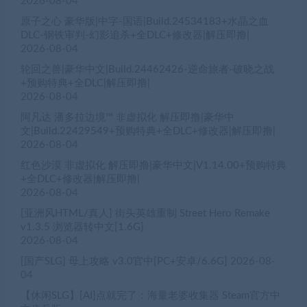
2026-08-04
原子之心 豪华版|中字-国语|Build.24534183+水晶之血
DLC-钢铁审判-幻影追杀+全DLC+修改器|解压即撸|
2026-08-04
轮回之兽|豪华中文|Build.24462426-逆命旅者-破晓之战
+预购特典+全DLC|解压即撸|
2026-08-04
阿凡达 潘多拉边境™ 非虚拟化 解压即撸|豪华中
文|Build.22429549+预购特典+全DLC+修改器|解压即撸|
2026-08-04
红色沙漠 非虚拟化 解压即撸|豪华中文|V1.14.00+预购特典
+全DLC+修改器|解压即撸|
2026-08-04
[亚洲风HTML/真人] 街头英雄重制 Street Hero Remake
v1.3.5 浏览器转中文[1.6G]
2026-08-04
[国产SLG] 母上攻略 v3.0官中[PC+安卓/6.6G]
2026-08-
04
【休闲SLG】[AI]点就完了：海量老婆收集器 Steam官方中