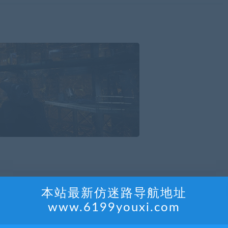
现你的潜行技巧，悄无声息地击毙目标，凭借富有策略性的游戏风
本站最新仿迷路导航地址
www.6199youxi.com