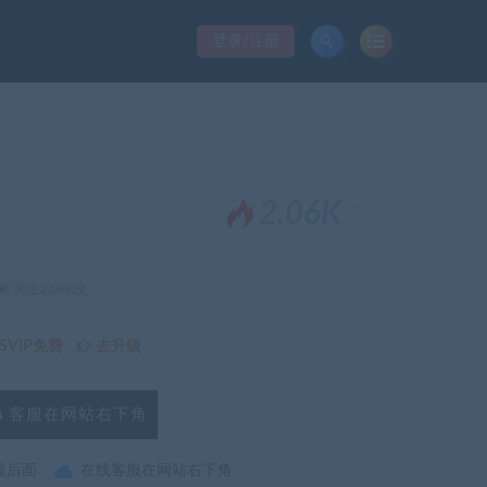
登录/注册
。
2.06K
关注2.06K次
VIP免费
去升级
客服在网站右下角
最后面
在线客服在网站右下角