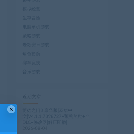
格斗游戏
模拟经营
生存冒险
电脑单机游戏
策略游戏
老款安卓游戏
角色扮演
赛车竞技
音乐游戏
近期文章
×
博德之门3 豪华版|豪华中
文|V4.1.1.7398727+预购奖励+全
DLC+修改器|解压即撸|
2026-08-04