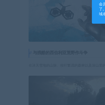
会
了。
域
与残酷的西伯利亚荒野作斗争
在冰天雪地的山脉、枝叶繁茂的森林以及深山里