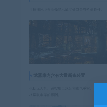
可扫描环境并高亮显示薄弱处或是有价值物件。
武器库内含有大量新奇装置
包括无人机、遥控狙击炮台和毒气手雷。尽情展
格赚取丰厚的报酬。