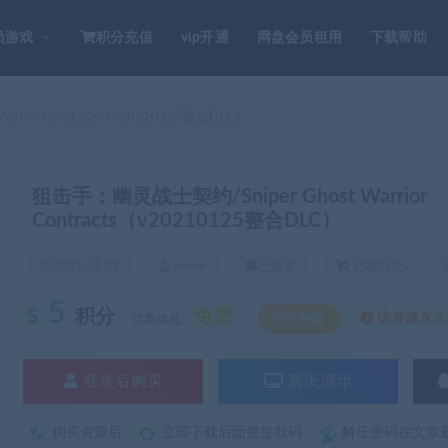
员游戏
积分充值
vip开通
网盘会员租用
下载帮助
rrior Contracts（v20210125整合DLC）
狙击手：幽灵战士契约/Sniper Ghost Warrior
Contracts（v20210125整合DLC）
2021-11-03
admin
已收录
已售35次
5
积分
免费
该资源永久S
优惠信息:
SVIP特权
登录后购买
暂无演示
购买资源后
立即下载后面是提取码
解压密码在文章