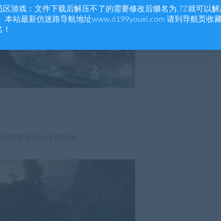
员区游戏：文件下载后解压不了的需要修改后缀名为.7Z就可以解
 本站最新仿迷路导航地址www.6199youxi.com 请到导航页收
名！
的秘密基地中为生存而战。