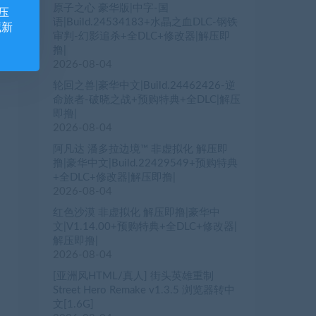
原子之心 豪华版|中字-国
压
语|Build.24534183+水晶之血DLC-钢铁
藏新
审判-幻影追杀+全DLC+修改器|解压即
撸|
2026-08-04
轮回之兽|豪华中文|Build.24462426-逆
命旅者-破晓之战+预购特典+全DLC|解压
即撸|
2026-08-04
阿凡达 潘多拉边境™ 非虚拟化 解压即
撸|豪华中文|Build.22429549+预购特典
+全DLC+修改器|解压即撸|
2026-08-04
红色沙漠 非虚拟化 解压即撸|豪华中
文|V1.14.00+预购特典+全DLC+修改器|
解压即撸|
2026-08-04
[亚洲风HTML/真人] 街头英雄重制
Street Hero Remake v1.3.5 浏览器转中
文[1.6G]