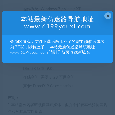
操作系统: Windows 7 / Vista / XP
×
处理器: 3.0 GHz P4, Dual Core 2.0 (or higher) or
本站最新仿迷路导航地址
AMD64X2 (or higher)
www.6199youxi.com
内存: 2 GB RAM
会员区游戏：文件下载后解压不了的需要修改后缀名
显卡: Video card must be 128 MB or more and
为.7Z就可以解压了。 本站最新仿迷路导航地址
with support for Pixel Shader 2.0b (ATI Radeon
www.6199youxi.com 请到导航页收藏新域名！
X800 or higher / NVIDIA GeForce 7600 or higher
/ Intel HD Graphics 2000 or higher).
DirectX 版本: 9.0c
存储空间: 需要 8 GB 可用空间
声卡: DirectX 9.0c compatible
声明：
1.本站部分内容转载自其它媒体，但并不代表本站赞同其观
点和对其真实性负责。