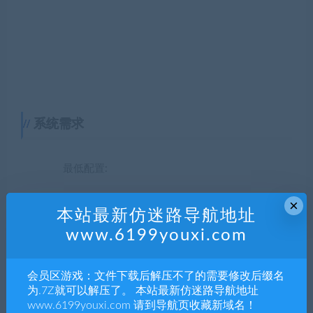
系统需求
最低配置:
×
需要 64 位处理器和操作系统
本站最新仿迷路导航地址
操作系统: WIN7-64 bit
www.6199youxi.com
处理器: Intel i3-2100 / AMD A8-5600k
会员区游戏：文件下载后解压不了的需要修改后缀名
内存: 4 GB RAM
为.7Z就可以解压了。 本站最新仿迷路导航地址
显卡: GeForce GTX 630 / Radeon HD 6570
www.6199youxi.com 请到导航页收藏新域名！