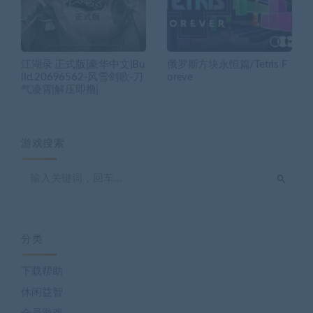
江湖录 正式版|豪华中文|Bu
俄罗斯方块永恒篇/Tetris F
ild.20696562-风雪剑歌-刀
oreve
气凌霄|解压即撸|
游戏搜索
分类
下载帮助
休闲益智