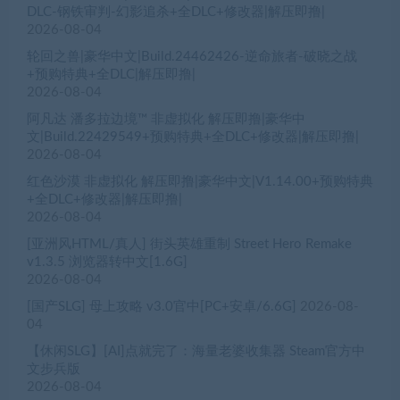
DLC-钢铁审判-幻影追杀+全DLC+修改器|解压即撸|
2026-08-04
轮回之兽|豪华中文|Build.24462426-逆命旅者-破晓之战
+预购特典+全DLC|解压即撸|
2026-08-04
阿凡达 潘多拉边境™ 非虚拟化 解压即撸|豪华中
文|Build.22429549+预购特典+全DLC+修改器|解压即撸|
2026-08-04
红色沙漠 非虚拟化 解压即撸|豪华中文|V1.14.00+预购特典
+全DLC+修改器|解压即撸|
2026-08-04
[亚洲风HTML/真人] 街头英雄重制 Street Hero Remake
v1.3.5 浏览器转中文[1.6G]
2026-08-04
[国产SLG] 母上攻略 v3.0官中[PC+安卓/6.6G]
2026-08-
04
【休闲SLG】[AI]点就完了：海量老婆收集器 Steam官方中
文步兵版
2026-08-04