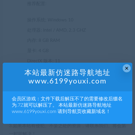
推荐配置:
操作系统: Windows 10
处理器: Intel / AMD, 2.3 GHZ
内存: 8 GB RAM
显卡: 4 GB
DirectX 版本: 11
×
存储空间: 需要 2 GB 可用空间
本站最新仿迷路导航地址
www.6199youxi.com
声明：
1.本站部分内容转载自其它媒体，但并不代表本站赞同其观
会员区游戏：文件下载后解压不了的需要修改后缀名
点和对其真实性负责。
为.7Z就可以解压了。 本站最新仿迷路导航地址
2.若您需要商业运营或用于其他商业活动，请您购买正版授
www.6199youxi.com 请到导航页收藏新域名！
权并合法使用。
3.如果本站有侵犯、不妥之处的资源，请联系我们。将会第
一时间解决！