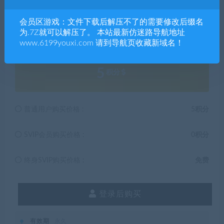
小时之内删除!
会员区游戏：文件下载后解压不了的需要修改后缀名
解压码174764
为.7Z就可以解压了。 本站最新仿迷路导航地址
www.6199youxi.com 请到导航页收藏新域名！
5
积分
普通用户购买价格 :
5积分
SVIP会员购买价格 :
0积分
终身SVIP购买价格 :
免费
登录后购买
有效期
永久