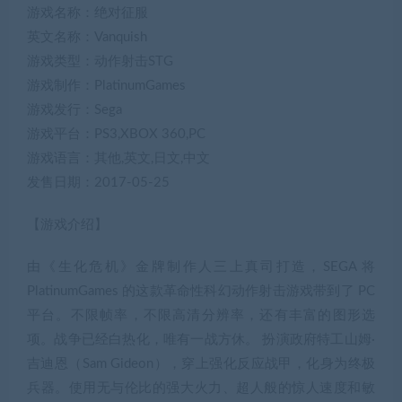
游戏名称：绝对征服
英文名称：Vanquish
游戏类型：动作射击STG
游戏制作：PlatinumGames
游戏发行：Sega
游戏平台：PS3,XBOX 360,PC
游戏语言：其他,英文,日文,中文
发售日期：2017-05-25
【游戏介绍】
由《生化危机》金牌制作人三上真司打造，SEGA 将
PlatinumGames 的这款革命性科幻动作射击游戏带到了 PC
平台。不限帧率，不限高清分辨率，还有丰富的图形选
项。战争已经白热化，唯有一战方休。 扮演政府特工山姆·
吉迪恩（Sam Gideon），穿上强化反应战甲，化身为终极
兵器。使用无与伦比的强大火力、超人般的惊人速度和敏