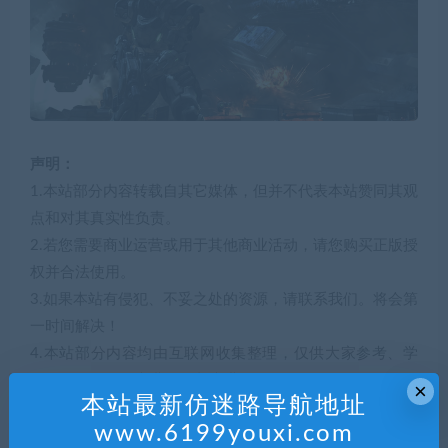
声明：
1.本站部分内容转载自其它媒体，但并不代表本站赞同其观
点和对其真实性负责。
2.若您需要商业运营或用于其他商业活动，请您购买正版授
权并合法使用。
3.如果本站有侵犯、不妥之处的资源，请联系我们。将会第
一时间解决！
4.本站部分内容均由互联网收集整理，仅供大家参考、学
习，不存在任何商业目的与商业用途。
×
本站最新仿迷路导航地址
5.本站提供的所有资源仅供参考学习使用，版权归原著所
www.6199youxi.com
有，禁止下载本站资源参与任何商业和非法行为，请于24