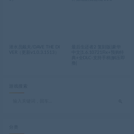
潜水员戴夫/DAVE THE DI
最后生还者2 复刻版|豪华
VER（更新v1.0.3.1513）
中文|1.6.10721Fix+预购特
典+全DLC-支持手柄|解压即
撸|
游戏搜索
分类