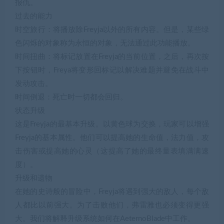
报仇。
过去的能力
时空旅行：将播放除Freyja以外的所有内容。但是，某些绿
色闪烁的对象称为永恒的对象，无法通过此功能播放。
时间扭曲：将标记放置在Freyja的当前位置，之后，再次按
下按钮时，Freya将变形回标记以解决难题并避免在战斗中
发动攻击。
时间倒退：死亡时一切都会回归。
状态升级
这是Freyja的最基本升级。以黄色球为交换，玩家可以增强
Freyja的基本属性。他们可以提高她的生命值，法力值，攻
击伤害或提高她的心灵（这提高了她的最终量表填满满速
度）。
升级和遗物
在她的史诗般的冒险中，Freyja将遇到强大的敌人，每个敌
人都比以前强大。为了击败他们，弗雷雅也必须变得更强
大。我们将解释升级系统如何在AeternoBlade中工作。