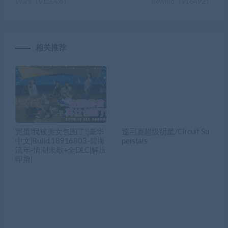
Wars（v1.3.4.6）
Rewind（v16492）
相关推荐
完蛋!我被美女包围了!|豪华
巡回赛超级明星/Circuit Su
中文|Build.18916803-碧海
perstars
流年-情潮未歇+全DLC|解压
即撸|