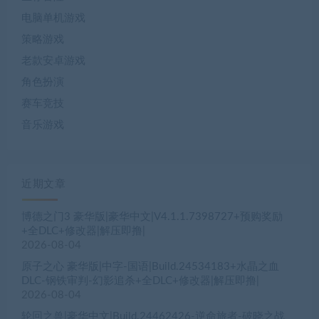
电脑单机游戏
策略游戏
老款安卓游戏
角色扮演
赛车竞技
音乐游戏
近期文章
博德之门3 豪华版|豪华中文|V4.1.1.7398727+预购奖励
+全DLC+修改器|解压即撸|
2026-08-04
原子之心 豪华版|中字-国语|Build.24534183+水晶之血
DLC-钢铁审判-幻影追杀+全DLC+修改器|解压即撸|
2026-08-04
轮回之兽|豪华中文|Build.24462426-逆命旅者-破晓之战