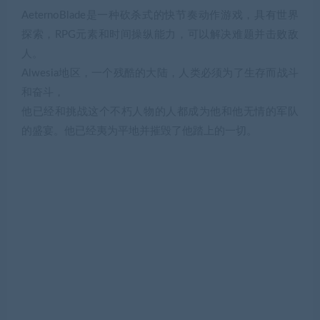
AeternoBlade是一种砍杀式的快节奏动作游戏，具有世界
探索，RPG元素和时间操纵能力，可以解决难题并击败敌
人。
Alwesia地区，一个残酷的大陆，人类必须为了生存而战斗
和奋斗，
他已经和挑战这个不朽人物的人都成为他和他无情的军队
的盛宴。他已经夷为平地并摧毁了他踏上的一切。