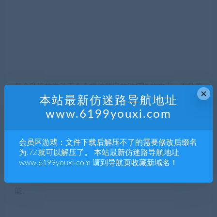
每个升级的举动不会会提供预定的破坏性的攻击，而且将
×
本站最新仿迷路导航地址
会为扩展的组合打开一个替代选项，该组合以前是无法使
www.6199youxi.com
用的。
力量来自过去！
遗物
会员区游戏：文件下载后解压不了的需要修改后缀名
这些物品可以安装到Freyja的AeternoBlade中，以增强其能
为.7Z就可以解压了。 本站最新仿迷路导航地址
www.6199youxi.com 请到导航页收藏新域名！
力。您从隐藏的地方或从敌人那里收集文物。您还可以使
用升级Relic来提高您在AeternoBlade中安装的Relic的功
能。