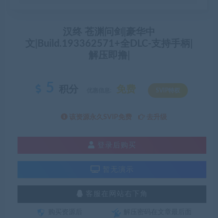
汉终 苍渊问剑|豪华中
文|Build.193362571+全DLC-支持手柄|
解压即撸|
5
积分
免费
优惠信息:
SVIP特权
该资源永久SVIP免费
去升级
登录后购买
暂无演示
客服在网站右下角
购买资源后
解压密码在文章最后面