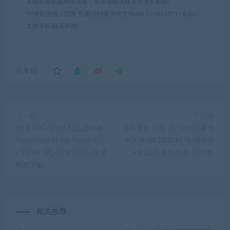
本站资源都是网络收集，如有侵权请联系管理员删除!
99单机游戏
»
汉终 苍渊问剑|豪华中文|Build.193362571+全DLC-
支持手柄|解压即撸|
分享到：
上一篇
下一篇
[欧美RPG/汉化] 蛇之交响曲
请不要欺负我 大小姐们!|豪华
Symphony of the Serpent
中文|Build.19324478-韩语音
v.33064 [PC+安卓/7.5G]阿里
+全DLC-多结局|解压即撸|
网盘下载
相关推荐