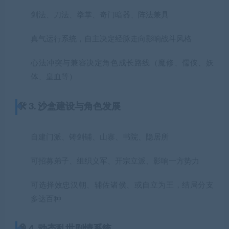
剑法、刀法、拳掌、奇门暗器、阵法兼具
真气运行系统，自主决定经脉走向影响战斗风格
心法冲突与兼容决定角色成长路线（魔修、儒侠、妖
体、皇血等）
🛠️ 3. 沙盒建设与角色发展
自建门派、铸剑铺、山寨、书院、隐居所
可招募弟子、组织义军、开宗立派、影响一方势力
可选择效忠汉朝、辅佐诸侯、或自立为王，结局分支
多达百种