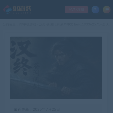
登录/注册
当前位置：
99单机游戏
汉终 苍渊问剑|豪华中文|Build.193362571+全DLC-支持手柄|解压即撸|
>
最近更新：2025年7月25日