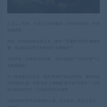
公元二〇九年，大汉江山风雨飘摇，内有权臣割据，外有
异族虎视。
传说，自高祖刘邦立国之初，便有**“苍渊剑”封印于幽都深
渊，用以镇压汉室天命所系的“九渊魔劫”**。
凡尘不知，汉室命运的兴衰，早已与这把**“问剑苍渊”**之
剑血脉相连。
你一路踏遍千山万水，揭开“苍渊剑”真正的宿命。原来此剑
并非镇邪之器，而是古老“九渊神族”留下的“灭世引”。汉高
祖以命血封印之，只为换得四百年盛世。
但如今的乱世并非单纯的人祸，亦非妖灾，而是
天命尽、