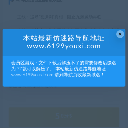
🧠 4. 动态乱世剧情系统
主线：追寻“苍渊剑”真相，阻止九渊魔劫再临
支线：各地十余位主要势力与百名关键角色各有命运
×
本站最新仿迷路导航地址
线
www.6199youxi.com
动态事件触发系统：战争爆发、城池易主、NPC死亡/
夺权/谋反都将影响主线走向
会员区游戏：文件下载后解压不了的需要修改后缀名
为.7Z就可以解压了。 本站最新仿迷路导航地址
www.6199youxi.com 请到导航页收藏新域名！
解压密码:laoquzhang.com
5
积分