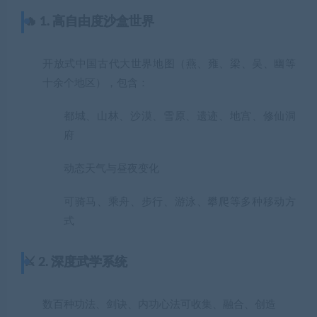
🔥 1. 高自由度沙盒世界
开放式中国古代大世界地图（燕、雍、梁、吴、幽等
十余个地区），包含：
都城、山林、沙漠、雪原、遗迹、地宫、修仙洞
府
动态天气与昼夜变化
可骑马、乘舟、步行、游泳、攀爬等多种移动方
式
⚔️ 2. 深度武学系统
数百种功法、剑诀、内功心法可收集、融合、创造