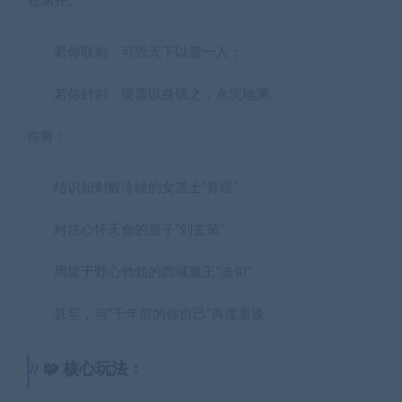
苍渊开
。
若你取剑，可毁天下以渡一人；
若你封剑，便需以身镇之，永沉地渊。
你将：
结识如剑般冷峻的女道士“青瑶”
对抗心怀天命的皇子“刘玄策”
周旋于野心勃勃的西域魔王“波旬”
甚至，与“千年前的你自己”再度重逢
🧩 核心玩法：