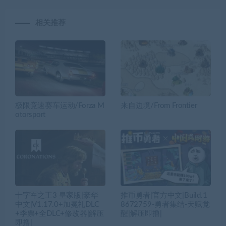
相关推荐
极限竞速赛车运动/Forza M
来自边境/From Frontier
otorsport
十字军之王3 皇家版|豪华
推币勇者|官方中文|Build.1
中文|V1.17.0+加冕礼DLC
8672759-勇者集结-天赋觉
+季票+全DLC+修改器|解压
醒|解压即撸|
即撸|