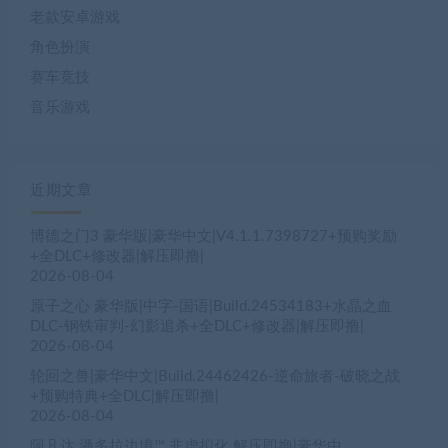
老款安卓游戏
角色扮演
赛车竞技
音乐游戏
近期文章
博德之门3 豪华版|豪华中文|V4.1.1.7398727+预购奖励
+全DLC+修改器|解压即撸|
2026-08-04
原子之心 豪华版|中字-国语|Build.24534183+水晶之血
DLC-钢铁审判-幻影追杀+全DLC+修改器|解压即撸|
2026-08-04
轮回之兽|豪华中文|Build.24462426-逆命旅者-破晓之战
+预购特典+全DLC|解压即撸|
2026-08-04
阿凡达 潘多拉边境™ 非虚拟化 解压即撸|豪华中