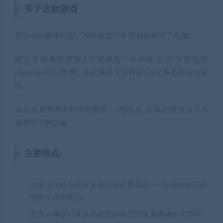
关于这款游戏
原公布的最终幻想V 20年后在日本,经典的RPG了电脑!
踏上史诗般的冒险4个英雄是一起由命运:巴茨和他的
chocobo伴侣,蕾娜公主的城堡大亨神秘Galuf,海盗船长法里
斯。
水晶,给世界带来和平和繁荣——地球,水,火,风,已经失去了力
量和毁灭的边缘。
主要特点:
自定义字符与前所未有的自由度系统——26独特的工作
类的工作和能力!
资深人物设计师从轻处置涉谷已经恢复重建的字符和