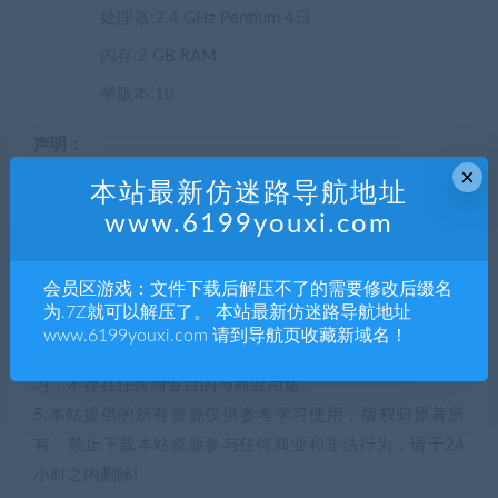
处理器:2.4 GHz Pentium 4日
内存:2 GB RAM
举版本:10
声明：
×
1.本站部分内容转载自其它媒体，但并不代表本站赞同其观
本站最新仿迷路导航地址
点和对其真实性负责。
www.6199youxi.com
2.若您需要商业运营或用于其他商业活动，请您购买正版授
权并合法使用。
会员区游戏：文件下载后解压不了的需要修改后缀名
3.如果本站有侵犯、不妥之处的资源，请联系我们。将会第
为.7Z就可以解压了。 本站最新仿迷路导航地址
一时间解决！
www.6199youxi.com 请到导航页收藏新域名！
4.本站部分内容均由互联网收集整理，仅供大家参考、学
习，不存在任何商业目的与商业用途。
5.本站提供的所有资源仅供参考学习使用，版权归原著所
有，禁止下载本站资源参与任何商业和非法行为，请于24
小时之内删除!