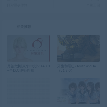
阿尔涅事件簿
力量王国
相关推荐
月蚀危机|豪华中文|V0.43.0
牙齿和尾巴/Tooth and Tail
+全DLC|解压即撸|
（v1.8.0）