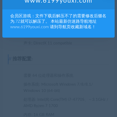
www.6199youxi.com
内存: 4 GB RAM
显卡: GeForce GTX 660 2GB / Radeon HD 7950
会员区游戏：文件下载后解压不了的需要修改后缀名
3GB
为.7Z就可以解压了。 本站最新仿迷路导航地址
DirectX 版本: 11
www.6199youxi.com 请到导航页收藏新域名！
存储空间: 需要 25 GB 可用空间
声卡: DirectX 11 compatible
推荐配置:
需要 64 位处理器和操作系统
操作系统: Microsoft Windows 7/8/8.1/
Windows 10 (64-bit)
处理器: Intel(R) Core(TM) i7-4770S、～3.1GHz /
AMD Ryzen 7 1700
内存: 16 GB RAM