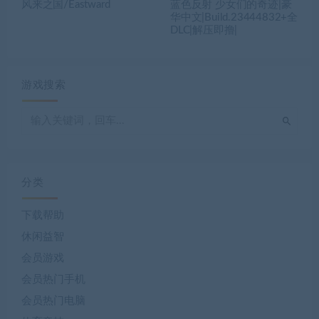
风来之国/Eastward
蓝色反射 少女们的奇迹|豪
华中文|Build.23444832+全
DLC|解压即撸|
游戏搜索
分类
下载帮助
休闲益智
会员游戏
会员热门手机
会员热门电脑