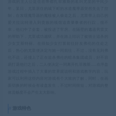
游戏的主人公是住在帝都扎菲雅斯的名叫尤里的平民少
年，某日，尤里居住的城下町的水道魔導器突然失去了控
制，在发现魔导器的魔核被人偷走之后，尤里带上自己的
爱犬拉比特潜入到贵族的领馆追查肇事者的行踪，很不
幸，他们中了全套，被投进了牢房。在隔壁的邋遢男雷文
的帮助下，尤里成功越狱，并在路上结识了被骑士追杀的
少女艾斯特丽。在得知少女打算前往好友弗伦的住处之
后，热心的尤里便决定与她一同前往，不过，没有见到弗
伦不说，还撞上了正在追杀弗伦的暗杀集团成员，好不容
易打退他们之后，二人便决定一同离开扎菲雅斯……在序盘
游戏过程中插入了大量的世界观说明和游戏教学内容，玩
家可以利用这些内容对游戏有个大致的了解，同时，在画
面切换的时候会有读盘发生，不过时间很短，对游戏的整
体流畅度不会产生太大影响。
游戏特色