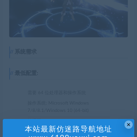
系统需求
最低配置:
需要 64 位处理器和操作系统
操作系统: Microsoft Windows
7/8/8.1/Windows 10 (64-bit)
处理器: Core i5-750, ～2.7GHz / AMD X6 FX-
×
本站最新仿迷路导航地址
6350 3,9GHz AM3