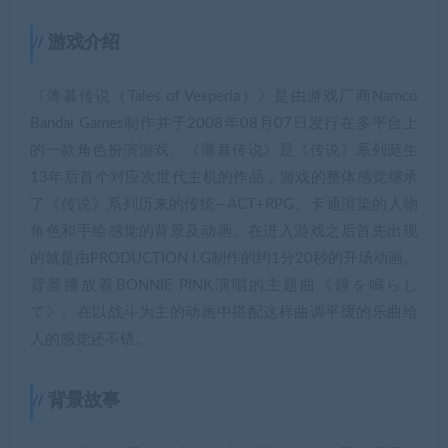
游戏介绍
《薄暮传说（Tales of Vesperia）》是由游戏厂商Namco
Bandai Games制作并于2008年08月07日发行在多平台上
的一款角色扮演游戏。《薄暮传说》是《传说》系列诞生
13年后首个对应次世代主机的作品，游戏的整体感觉继承
了《传说》系列历来的传统—ACT+RPG。卡通渲染的人物
角色和手绘感觉的背景及动画。在进入游戏之后首先出现
的就是由PRODUCTION I.G制作的约1分20秒的开场动画。
背景播放着BONNIE PINK演唱的主题曲《鐘を鳴らし
て》。在以战斗为主的动画中搭配这样曲调平缓的乐曲给
人的感觉还不错。
背景故事