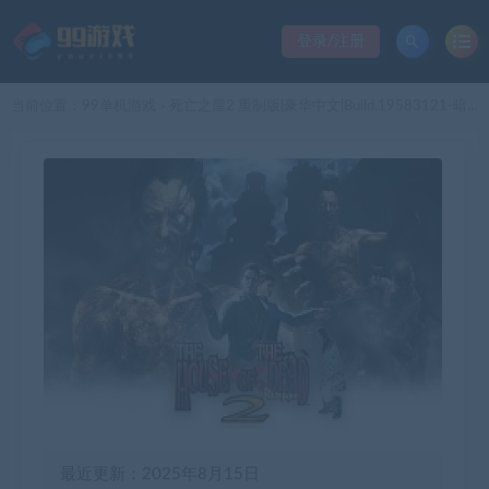
登录/注册
当前位置：
99单机游戏
死亡之屋2 重制版|豪华中文|Build.19583121-暗夜屠城-尸潮突围+全DLC|解压即撸|
>
最近更新：2025年8月15日