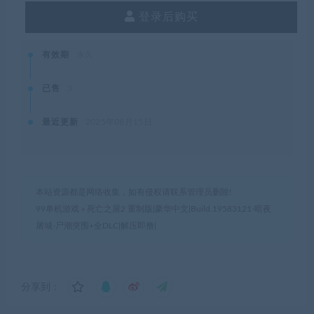
登录后购买
有效期
永久
已售
3
最近更新
2025年08月15日
本站资源都是网络收集，如有侵权请联系管理员删除!
99单机游戏
»
死亡之屋2 重制版|豪华中文|Build.19583121-暗夜
屠城-尸潮突围+全DLC|解压即撸|
分享到：