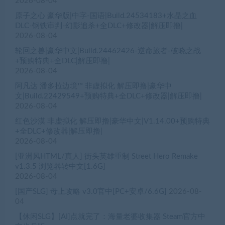
2026-08-04
原子之心 豪华版|中字-国语|Build.24534183+水晶之血
DLC-钢铁审判-幻影追杀+全DLC+修改器|解压即撸|
2026-08-04
轮回之兽|豪华中文|Build.24462426-逆命旅者-破晓之战
+预购特典+全DLC|解压即撸|
2026-08-04
阿凡达 潘多拉边境™ 非虚拟化 解压即撸|豪华中
文|Build.22429549+预购特典+全DLC+修改器|解压即撸|
2026-08-04
红色沙漠 非虚拟化 解压即撸|豪华中文|V1.14.00+预购特典
+全DLC+修改器|解压即撸|
2026-08-04
[亚洲风HTML/真人] 街头英雄重制 Street Hero Remake
v1.3.5 浏览器转中文[1.6G]
2026-08-04
[国产SLG] 母上攻略 v3.0官中[PC+安卓/6.6G]
2026-08-
04
【休闲SLG】[AI]点就完了：海量老婆收集器 Steam官方中