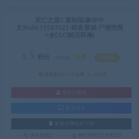
死亡之屋2 重制版|豪华中
文|Build.19583121-暗夜屠城-尸潮突围
+全DLC|解压即撸|
5
积分
免费
优惠信息:
SVIP特权
该资源永久SVIP免费
去升级
登录后购买
暂无演示
客服在网站右下角
购买资源后
解压密码在文章最后面