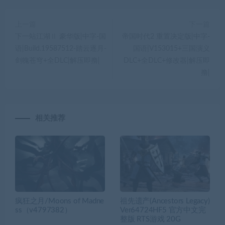
上一篇
下一篇
下一站江湖Ⅱ 豪华版|中字-国
帝国时代2 重置决定版|中字-
语|Build.19587512-踏云逐月-
国语|V153015+三国演义
剑魄苍穹+全DLC|解压即撸|
DLC+全DLC+修改器|解压即
撸|
相关推荐
疯狂之月/Moons of Madne
祖先遗产(Ancestors Legacy)
ss（v4797382）
Ver64724HF5 官方中文完
整版 RTS游戏 20G