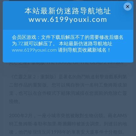
×
本站最新仿迷路导航地址
www.6199youxi.com
会员区游戏：文件下载后解压不了的需要修改后缀名
为.7Z就可以解压了。 本站最新仿迷路导航地址
www.6199youxi.com 请到导航页收藏新域名！
死亡之屋2 重制版 THE HOUSE OF THE DEAD 2 Remake
《亡靈之屋 2：重製版》是著名的熱門軌道射擊遊戲系列第
二部作品的重製版。您可以獨自扮演一名特工詹姆斯或加
里，也可以在合作模式下組隊消滅擋在您面前的危險亡靈
怪物。
2000年2月，一座小城市突然被敵對生物佔領。兩名AMS
特工詹姆斯·泰勒和加里·斯圖爾特被派去調查。到達目的地
後，他們發現情況與1998年的庫裏安大廈事件十分相似。