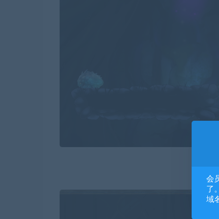
会
了。
域