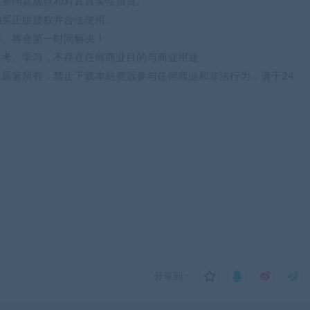
站赞同其观点和对其真实性负责。
购买正版授权并合法使用。
们。将会第一时间解决！
参考、学习，不存在任何商业目的与商业用途。
归原著所有，禁止下载本站资源参与任何商业和非法行为，请于24
分享到：