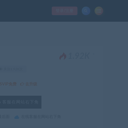
登录/注册
。
1.92K
关注1.92K次
VIP免费
去升级
客服在网站右下角
最后面
在线客服在网站右下角