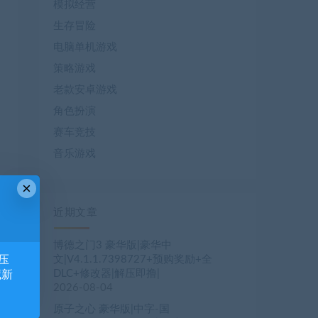
模拟经营
生存冒险
电脑单机游戏
策略游戏
老款安卓游戏
角色扮演
赛车竞技
音乐游戏
×
近期文章
博德之门3 豪华版|豪华中
压
文|V4.1.1.7398727+预购奖励+全
DLC+修改器|解压即撸|
藏新
2026-08-04
原子之心 豪华版|中字-国