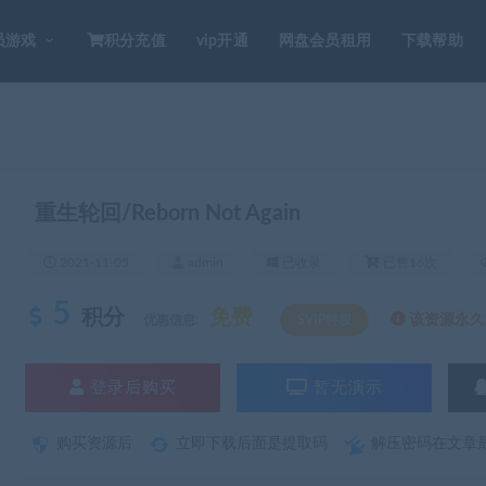
员游戏
积分充值
vip开通
网盘会员租用
下载帮助
重生轮回/Reborn Not Again
2021-11-05
admin
已收录
已售16次
5
积分
免费
该资源永久S
优惠信息:
SVIP特权
登录后购买
暂无演示
购买资源后
立即下载后面是提取码
解压密码在文章