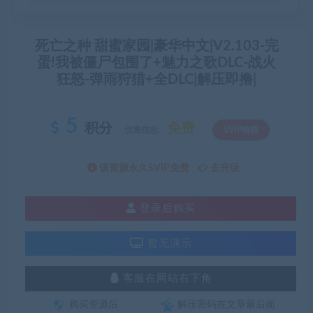
死亡之种 甜蜜家园|豪华中文|V2.103-完
蛋!我被僵尸包围了+魅力之歌DLC-战火
狂怒-弹雨狩猎+全DLC|解压即撸|
5
积分
免费
优惠信息:
SVIP特权
该资源永久SVIP免费
去升级
登录后购买
暂无演示
客服在网站右下角
购买资源后
解压密码在文章最后面