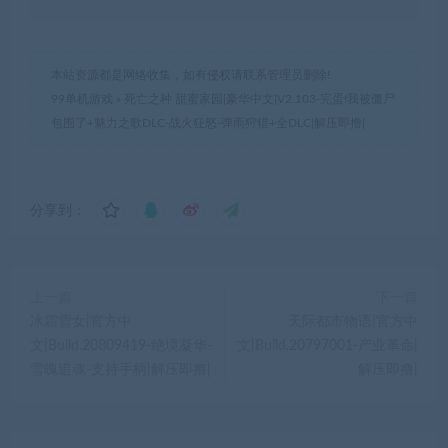
本站资源都是网络收集，如有侵权请联系管理员删除!
99单机游戏
»
死亡之种 甜蜜家园|豪华中文|V2.103-完蛋!我被僵尸
包围了+魅力之歌DLC-战火狂怒-弹雨狩猎+全DLC|解压即撸|
分享到：
上一篇
下一篇
冰霜雪女|官方中
天际都市物语|官方中
文|Build.20809419-绝境凝华-
文|Build.20797001-产业革命|
雪魄追魂-支持手柄|解压即撸|
解压即撸|