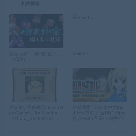
相关推荐
烛火地牢2：猫咪的诅咒
Viviette
（V2.0）
大头菜小子偷税记/Turnip B
妖精的尾巴2|豪华中文|Buil
oy Commits Tax Evasion
d.16679521+全DLC+预购
（v1.0.0j_B6483296）
特典+with 季票-支持手柄|