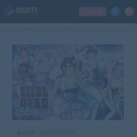
登录/注册
当前位置：
99单机游戏
死亡之种 甜蜜家园|豪华中文|V2.103-完蛋!我被僵尸包围了+魅力之歌DLC-战火狂怒-弹雨狩猎+全DLC|解压即撸|
>
最近更新：2025年11月19日