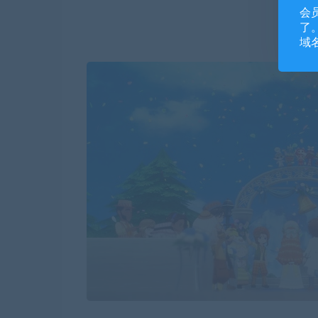
会
了。
域