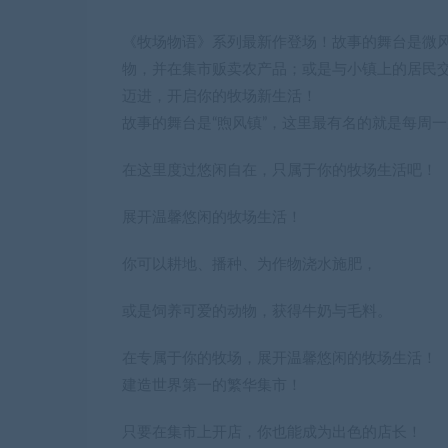
《牧场物语》系列最新作登场！故事的舞台是微风
物，并在集市贩卖农产品；或是与小镇上的居民交
迈进，开启你的牧场新生活！
故事的舞台是“煦风镇”，这里最有名的就是每周
在这里度过悠闲自在，只属于你的牧场生活吧！
展开温馨悠闲的牧场生活！
你可以耕地、播种、为作物浇水施肥，
或是饲养可爱的动物，获得牛奶与毛料。
在专属于你的牧场，展开温馨悠闲的牧场生活！
建造世界第一的繁华集市！
只要在集市上开店，你也能成为出色的店长！