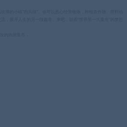
吹拂的小镇“煦风镇”。你可以悉心经营牧场，种植农作物、照料动
流，展开人生的另一段篇章。来吧，朝着“世界第一大集市”的梦想
一次的热闹集市，