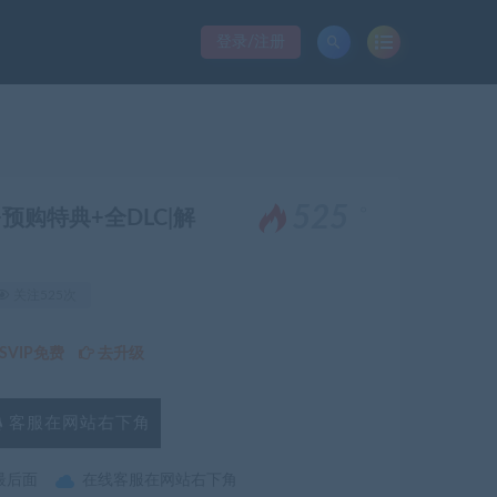
登录/注册
。
525
+预购特典+全DLC|解
关注525次
VIP免费
去升级
客服在网站右下角
最后面
在线客服在网站右下角