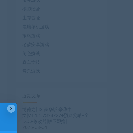
格斗游戏
模拟经营
生存冒险
电脑单机游戏
策略游戏
老款安卓游戏
角色扮演
赛车竞技
音乐游戏
近期文章
×
博德之门3 豪华版|豪华中
文|V4.1.1.7398727+预购奖励+全
DLC+修改器|解压即撸|
2026-08-04