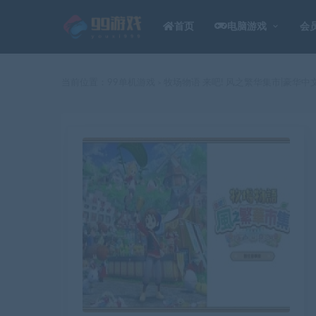
首页
电脑游戏
会
当前位置：
99单机游戏
牧场物语 来吧! 风之繁华集市|豪华中文|
>