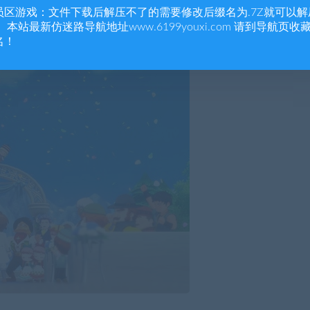
员区游戏：文件下载后解压不了的需要修改后缀名为.7Z就可以解
 本站最新仿迷路导航地址www.6199youxi.com 请到导航页收
名！