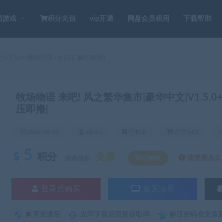
员游戏
积分充值
vip开通
网盘会员租用
下载帮助
V1.5.0+预购特典+全DLC|解压即撸|
牧场物语 来吧! 风之繁华集市|豪华中文|V1.5.0
压即撸|
2026-06-02
admin
已收录
已售14次
5
积分
免费
该资源永久S
优惠信息:
SVIP特权
登录后购买
暂无演示
购买资源后
立即下载后面是提取码
解压密码在文章