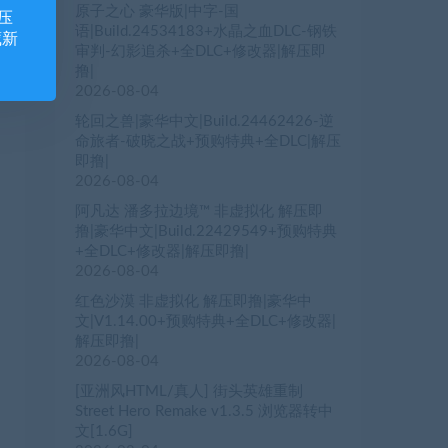
原子之心 豪华版|中字-国
压
语|Build.24534183+水晶之血DLC-钢铁
藏新
审判-幻影追杀+全DLC+修改器|解压即
撸|
2026-08-04
轮回之兽|豪华中文|Build.24462426-逆
命旅者-破晓之战+预购特典+全DLC|解压
即撸|
2026-08-04
阿凡达 潘多拉边境™ 非虚拟化 解压即
撸|豪华中文|Build.22429549+预购特典
+全DLC+修改器|解压即撸|
2026-08-04
红色沙漠 非虚拟化 解压即撸|豪华中
文|V1.14.00+预购特典+全DLC+修改器|
解压即撸|
2026-08-04
[亚洲风HTML/真人] 街头英雄重制
Street Hero Remake v1.3.5 浏览器转中
文[1.6G]