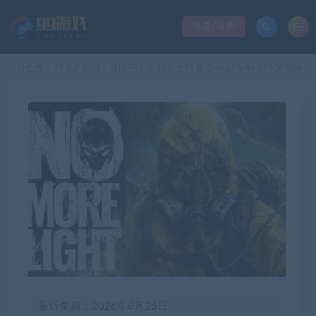
登录/注册
当前位置：
99单机游戏
勇闯死人谷 暗黑之日|豪华中文|Build.23900884-尸潮来临-黑夜不眠+预购特典+全DLC-支持手柄+修改器|解压即撸|
>
最近更新：2026年6月26日