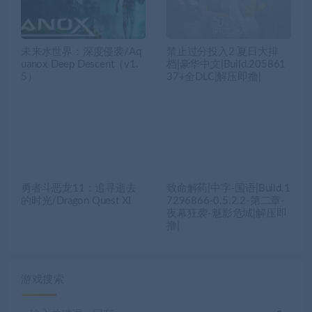
未来水世界：深度侵袭/Aq
禁止过分投入2 夏日大排
uanox Deep Descent（v1.
档|豪华中文|Build.205861
5）
37+全DLC|解压即撸|
勇者斗恶龙11：追寻逝去
致命解药|中字-国语|Build.1
的时光/Dragon Quest XI
7296866-0.5.2.2-第二章-
夜幕狂袭-魅影危城|解压即
撸|
游戏搜索