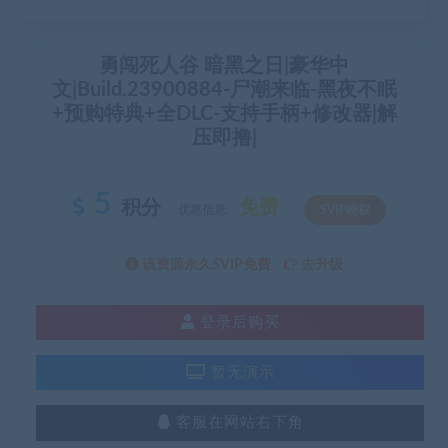
勇闯死人谷 暗黑之日|豪华中
文|Build.23900884-尸潮来临-黑夜不眠
+预购特典+全DLC-支持手柄+修改器|解
压即撸|
5
积分
免费
优惠信息:
SVIP特权
该资源永久SVIP免费
去升级
登录后购买
暂无演示
客服在网站右下角