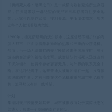
《勇闯死人谷：暗黑之日》是一款横向卷轴避难所生存游
戏，任务是带领一群绝望的丧尸末日幸存者前往安全地
带。玩家可以制作武器、搜刮资源、平衡团体需求，努力
让每个人都活着脱离危险。
1980年，德克萨斯州的沃尔顿市，这座曾经不断扩张的海
滨大都市，正面临着酷暑难耐的热浪和严重的经济危机。
然而，当一场无法阻挡的丧尸疫情袭击美国海岸时，整个
城市的命运瞬间被彻底改写。成群结队的活死人迅速占领
了沃尔顿市，使得幸存者寥寥无几，与外界的联系完全中
断。在这种绝境下，这些普通人被迫团结在一起，只有依
靠彼此的力量，才有可能在这个危机重重的城市中觅得生
机，追寻那仅有的一线希望。
计划
集结因丧尸疫情突如其来、城市被摧毁而处于震惊状态的
普通人，形成一个坚固的幸存者团队。