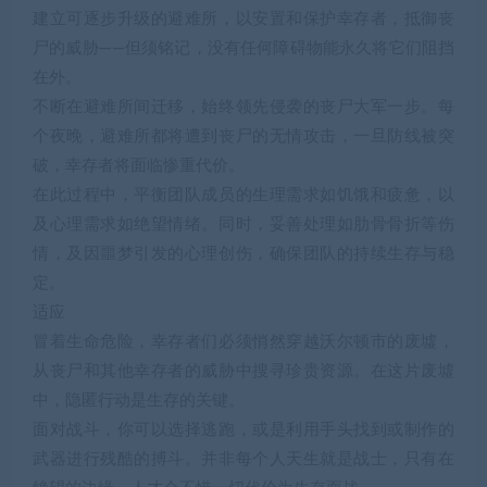
建立可逐步升级的避难所，以安置和保护幸存者，抵御丧
尸的威胁——但须铭记，没有任何障碍物能永久将它们阻挡
在外。
不断在避难所间迁移，始终领先侵袭的丧尸大军一步。每
个夜晚，避难所都将遭到丧尸的无情攻击，一旦防线被突
破，幸存者将面临惨重代价。
在此过程中，平衡团队成员的生理需求如饥饿和疲惫，以
及心理需求如绝望情绪。同时，妥善处理如肋骨骨折等伤
情，及因噩梦引发的心理创伤，确保团队的持续生存与稳
定。
适应
冒着生命危险，幸存者们必须悄然穿越沃尔顿市的废墟，
从丧尸和其他幸存者的威胁中搜寻珍贵资源。在这片废墟
中，隐匿行动是生存的关键。
面对战斗，你可以选择逃跑，或是利用手头找到或制作的
武器进行残酷的搏斗。并非每个人天生就是战士，只有在