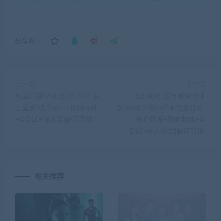
分享到：
上一篇
下一篇
凤凰点|豪华中文|V1.30.2-灰
法外枭雄 滚石城|豪华中
土重燃-破序纪元+预购特典
文|Build.23825014-黑夜狂徒-
+全DLC+修改器|解压即撸|
铁血帮派+预购特典+全
DLC+多人模式|解压即撸|
相关推荐