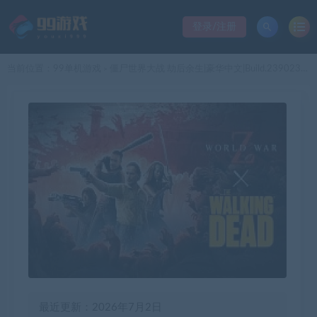
登录/注册
当前位置：
99单机游戏
僵尸世界大战 劫后余生|豪华中文|Build.23902351+行尸走肉联动DLC-暗夜屠戮-末日狂潮+全DLC+修改器|解压即撸|
>
最近更新：2026年7月2日