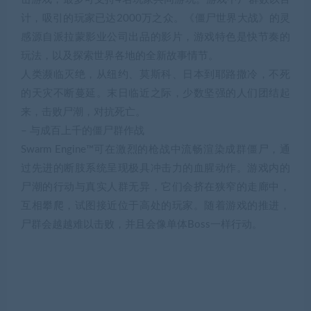
计，吸引的玩家已达2000万之众。《僵尸世界大战》的灵
感源自派拉蒙影业公司出品的影片，游戏特色是快节奏的
玩法，以及探索世界各地的全新故事情节。
人类濒临灭绝，从纽约、莫斯科、日本到耶路撒冷，不死
的天灾不断蔓延。末日临近之际，少数坚强的人们团结起
来，击败尸潮，对抗死亡。
– 与成百上千的僵尸群作战
Swarm Engine™可在激烈的枪战中流畅渲染成群僵尸，通
过先进的断肢系统呈现极具冲击力的血腥动作。游戏内的
尸潮的行动与真实人群无异，它们会挤在狭窄的走廊中，
互相攀爬，试图接近位于高处的玩家。随着游戏的推进，
尸群会越越难以击败，并且会像单体Boss一样行动。