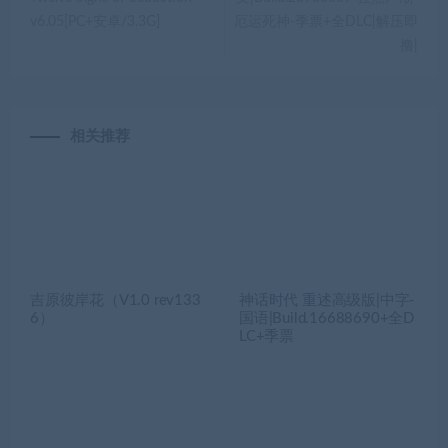
v6.05[PC+安卓/3.3G]
厄运死神-季票+全DLC|解压即
撸|
相关推荐
吉原彼岸花（V1.0 rev133
神话时代 重述高级版|中字-
6）
国语|Build.16688690+全D
LC+季票