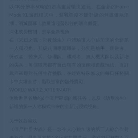
以4K分辨率60幀的超高畫質暢快遊玩。在全新的Horde
Mode XL遊戲模式中，迎戰強度不斷升級的無盡僵屍浪
潮，消滅螢幕上數量遠超螢以往的嗜血僵屍。
深化成長機制，盡享全新視角
在《末日之戰：劫後餘生》中體驗讓人心跳加速的全新第
一人稱視角。升級八個專屬職業，分別是槍手、叛逆者、
劈砍者、醫療兵、修理師、殲滅者、無人機大師以及新增
的尖兵，每個職業都有自己獨有的技能和遊戲玩法。自訂
武器來應對任何生存挑戰，在經過特殊修改的每日任務關
卡中大獲全勝，贏取豐富的額外獎勵。
WORLD WAR Z: AFTERMATH
体验世界各地的6个僵尸肆虐的新任务，以及《劫后余生》
新增的第一人称模式带来的全新沉浸式视角。
关于这款游戏
《僵尸世界大战》是一款令人心跳加速的第三人称合作射
击游戏，最多可支持4名玩家共同游玩。游戏中尸群数以百