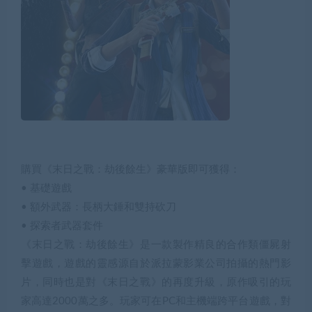
購買《末日之戰：劫後餘生》豪華版即可獲得：
• 基礎遊戲
• 額外武器：長柄大錘和雙持砍刀
• 探索者武器套件
《末日之戰：劫後餘生》是一款製作精良的合作類僵屍射
擊遊戲，遊戲的靈感源自於派拉蒙影業公司拍攝的熱門影
片，同時也是對《末日之戰》的再度升級，原作吸引的玩
家高達2000萬之多。玩家可在PC和主機端跨平台遊戲，對