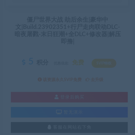
僵尸世界大战 劫后余生|豪华中
文|Build.23902351+行尸走肉联动DLC-
暗夜屠戮-末日狂潮+全DLC+修改器|解压
即撸|
5
积分
免费
优惠信息:
SVIP特权
该资源永久SVIP免费
去升级
登录后购买
暂无演示
客服在网站右下角