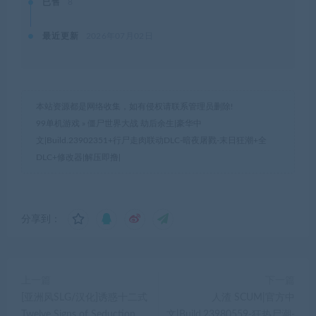
已售
8
最近更新
2026年07月02日
本站资源都是网络收集，如有侵权请联系管理员删除!
99单机游戏
»
僵尸世界大战 劫后余生|豪华中
文|Build.23902351+行尸走肉联动DLC-暗夜屠戮-末日狂潮+全
DLC+修改器|解压即撸|
分享到：
上一篇
下一篇
[亚洲风SLG/汉化]诱惑十二式
人渣 SCUM|官方中
Twelve Signs of Seduction
文|Build.23980559-狂热尸潮-