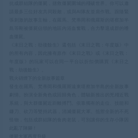
抗成群結隊的僵屍，拯救僵屍圍城的殘破世界。你可以邀
請最多三位好友共同殺敵，或與AI隊友並肩作戰。跟隨緊
張刺激的故事主軸，在羅馬、梵蒂岡和俄羅斯的堪察加半
島等剛被僵屍佔領的地區內浴血奮戰，合力擊退成群的嗜
血僵屍。
《末日之戰：劫後餘生》還包括《末日之戰：年度版》中
的所有內容，因此擁有原作《末日之戰》或《末日之戰：
年度版》的玩家可以在同一平台以折扣價購買《末日之
戰：劫後餘生》。
戰火硝煙下的全新故事篇章
發生在羅馬、梵蒂岡和俄羅斯遠東堪察加半島的全新故事
劇情。扮演全新角色或回歸角色，體驗新推出的兇殘近戰
系統，與大群僵屍近距離搏鬥。依靠獨有的走位、技能和
鐮刀、砍刀等雙持武器，消滅僵屍大軍。抵禦全新的不死
怪物，包括成群結隊的食肉老鼠，可別讓你的生存小隊因
此亂了陣腳！
僵屍大軍再度升級