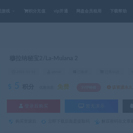
员游戏
积分充值
vip开通
网盘会员租用
下载帮助
穆拉纳秘宝2/La-Mulana 2
2021-11-12
admin
已收录
已售16次
5
积分
免费
该资源永久S
优惠信息:
SVIP特权
登录后购买
暂无演示
购买资源后
立即下载后面是提取码
解压密码在文章