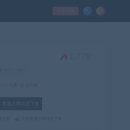
登录/注册
。
1.77K
关注1.77K次
VIP免费
去升级
客服在网站右下角
最后面
在线客服在网站右下角