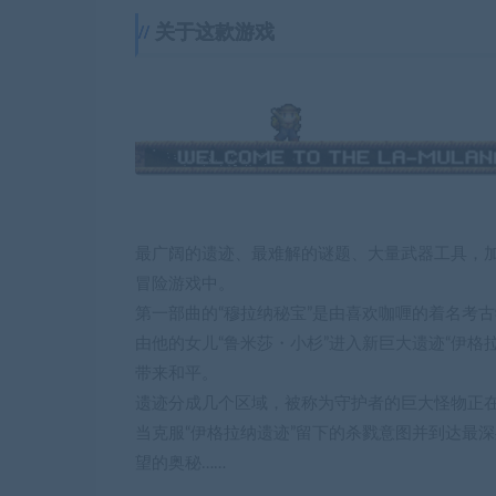
关于这款游戏
最广阔的遗迹、最难解的谜题、大量武器工具，
冒险游戏中。
第一部曲的“穆拉纳秘宝”是由喜欢咖喱的着名考
由他的女儿“鲁米莎・小杉”进入新巨大遗迹“伊
带来和平。
遗迹分成几个区域，被称为守护者的巨大怪物正
当克服“伊格拉纳遗迹”留下的杀戮意图并到达最
望的奥秘……