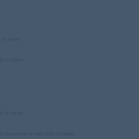
 or above
1GB of VRAM
z or above
ic board with at least 2GB of VRAM