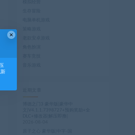
模拟经营
生存冒险
电脑单机游戏
策略游戏
×
老款安卓游戏
角色扮演
赛车竞技
压
音乐游戏
藏新
近期文章
博德之门3 豪华版|豪华中
文|V4.1.1.7398727+预购奖励+全
DLC+修改器|解压即撸|
2026-08-04
原子之心 豪华版|中字-国