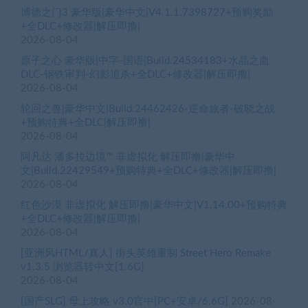
博德之门3 豪华版|豪华中文|V4.1.1.7398727+预购奖励
+全DLC+修改器|解压即撸|
2026-08-04
原子之心 豪华版|中字-国语|Build.24534183+水晶之血
DLC-钢铁审判-幻影追杀+全DLC+修改器|解压即撸|
2026-08-04
轮回之兽|豪华中文|Build.24462426-逆命旅者-破晓之战
+预购特典+全DLC|解压即撸|
2026-08-04
阿凡达 潘多拉边境™ 非虚拟化 解压即撸|豪华中
文|Build.22429549+预购特典+全DLC+修改器|解压即撸|
2026-08-04
红色沙漠 非虚拟化 解压即撸|豪华中文|V1.14.00+预购特典
+全DLC+修改器|解压即撸|
2026-08-04
[亚洲风HTML/真人] 街头英雄重制 Street Hero Remake
v1.3.5 浏览器转中文[1.6G]
2026-08-04
[国产SLG] 母上攻略 v3.0官中[PC+安卓/6.6G]
2026-08-