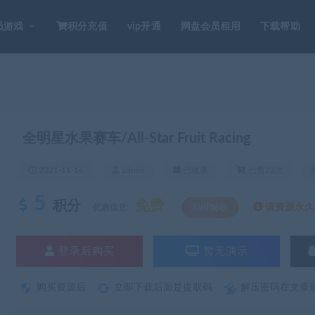
员游戏
积分充值
vip开通
网盘会员租用
下载帮助
全明星水果赛车/All-Star Fruit Racing
2021-11-16
admin
已收录
已售22次
5
积分
免费
该资源永久S
优惠信息:
SVIP特权
登录后购买
暂无演示
购买资源后
立即下载后面是提取码
解压密码在文章