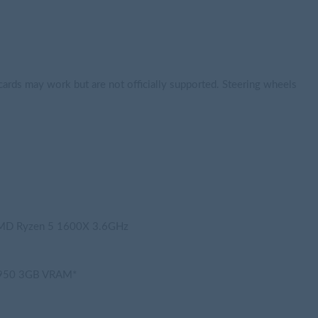
rds may work but are not officially supported. Steering wheels
AMD Ryzen 5 1600X 3.6GHz
7950 3GB VRAM*