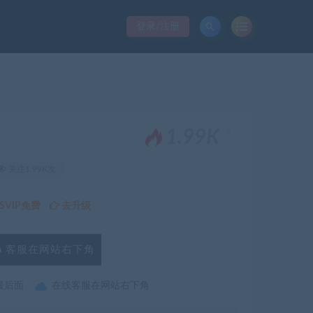
登录/注册
。
1.99K
关注1.99K次
VIP免费
去升级
客服在网站右下角
最后面
在线客服在网站右下角