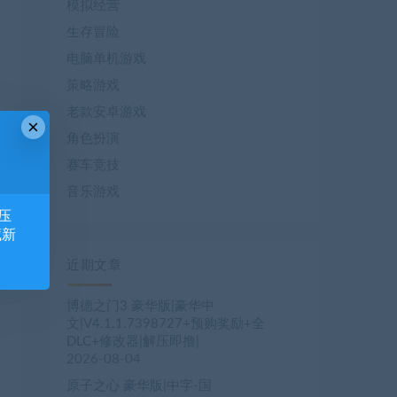
模拟经营
生存冒险
电脑单机游戏
策略游戏
老款安卓游戏
×
角色扮演
赛车竞技
音乐游戏
压
藏新
近期文章
博德之门3 豪华版|豪华中
文|V4.1.1.7398727+预购奖励+全
DLC+修改器|解压即撸|
2026-08-04
原子之心 豪华版|中字-国