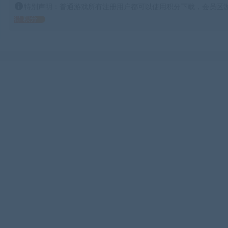
特别声明：普通游戏所有注册用户都可以使用积分下载，会员区游
得 积分