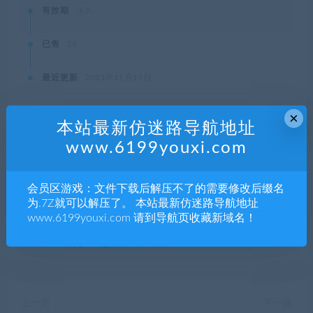
有效期
永久
已售
24
最近更新
2021年11月17日
×
本站最新仿迷路导航地址
www.6199youxi.com
本站资源都是网络收集，如有侵权请联系管理员删除!
99单机游戏
»
速度与激情：间谍赛车手 SH1FT3R/Fast & Furious:
Spy Racers Rise of Sh1ft3r
会员区游戏：文件下载后解压不了的需要修改后缀名
为.7Z就可以解压了。 本站最新仿迷路导航地址
www.6199youxi.com 请到导航页收藏新域名！
分享到：
上一篇
下一篇