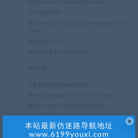
处理器: Intel i5-2300/AMD FX-4300
内存: 8 GB RAM
显卡: nVidia GTX 560 (2GB)/AMD Radeon 7850
(2GB)
DirectX 版本: 11
存储空间: 需要 8 GB 可用空间
推荐配置:
需要 64 位处理器和操作系统
操作系统: Windows 7 (SP1+)/8.1/10 64bit
处理器: Intel i7-4770/AMD FX-8350
内存: 12 GB RAM
×
本站最新仿迷路导航地址
显卡: nVidia GTX 980 (4GB)/AMD R9 380 (4GB)
www.6199youxi.com
DirectX 版本: 11