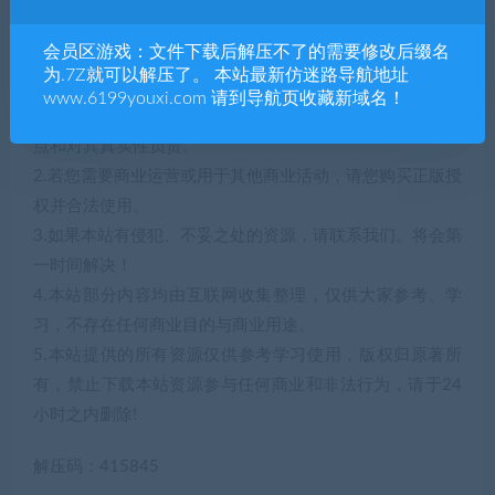
存储空间: 需要 8 GB 可用空间
会员区游戏：文件下载后解压不了的需要修改后缀名
为.7Z就可以解压了。 本站最新仿迷路导航地址
声明：
www.6199youxi.com 请到导航页收藏新域名！
1.本站部分内容转载自其它媒体，但并不代表本站赞同其观
点和对其真实性负责。
2.若您需要商业运营或用于其他商业活动，请您购买正版授
权并合法使用。
3.如果本站有侵犯、不妥之处的资源，请联系我们。将会第
一时间解决！
4.本站部分内容均由互联网收集整理，仅供大家参考、学
习，不存在任何商业目的与商业用途。
5.本站提供的所有资源仅供参考学习使用，版权归原著所
有，禁止下载本站资源参与任何商业和非法行为，请于24
小时之内删除!
解压码：415845