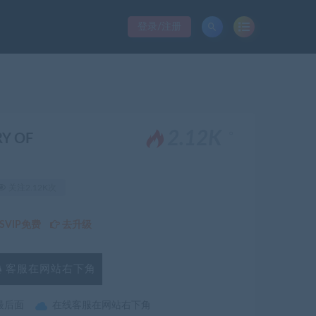
登录/注册
。
2.12K
Y OF
关注2.12K次
VIP免费
去升级
客服在网站右下角
最后面
在线客服在网站右下角