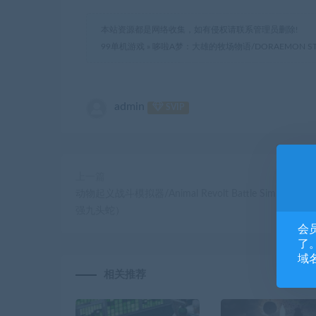
本站资源都是网络收集，如有侵权请联系管理员删除!
99单机游戏
»
哆啦A梦：大雄的牧场物语/DORAEMON STORY
admin
SVIP
上一篇
动物起义战斗模拟器/Animal Revolt Battle Simulator（V
强九头蛇）
会
了。
域
相关推荐