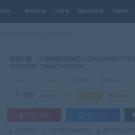
员游戏
积分充值
vip开通
网盘会员租用
下载帮助
ORY OF SEASONS（Build.5609804）
哆啦A梦：大雄的牧场物语/DORAEMON STOR
SEASONS（Build.5609804）
2021-11-17
admin
已收录
已售26次
5
积分
免费
该资源永久S
优惠信息:
SVIP特权
登录后购买
暂无演示
购买资源后
立即下载后面是提取码
解压密码在文章