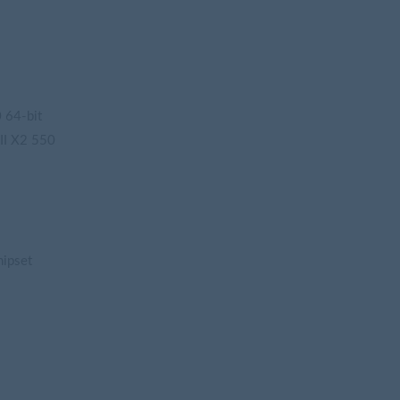
64-bit
I X2 550
hipset