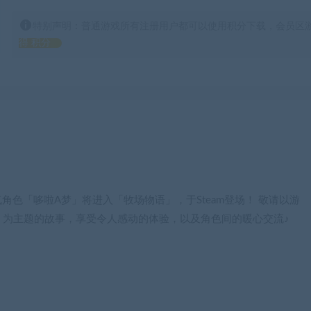
特别声明：普通游戏所有注册用户都可以使用积分下载，会员区游
得 积分
角色「哆啦A梦」将进入「牧场物语」，于Steam登场！ 敬请以游
」为主题的故事，享受令人感动的体验，以及角色间的暖心交流♪