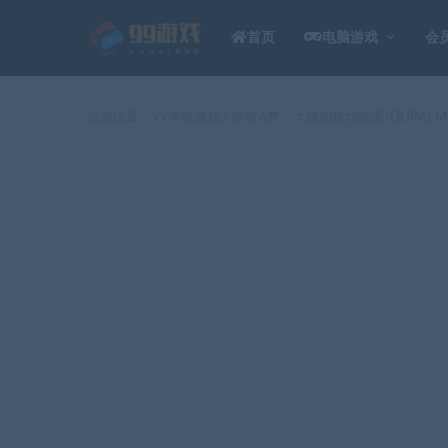
首页
电脑游戏
会
当前位置：
99单机游戏
哆啦A梦：大雄的牧场物语/DORAEMON ST
>