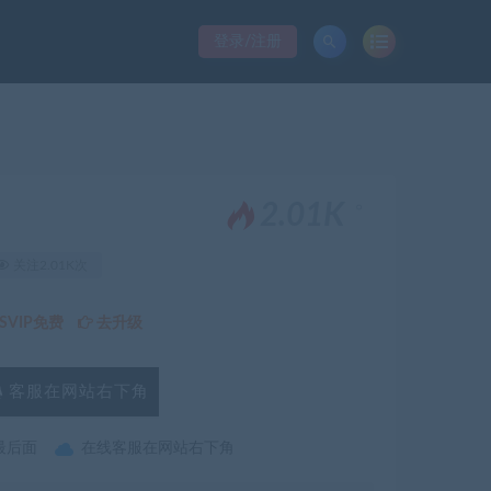
登录/注册
。
2.01K
关注2.01K次
VIP免费
去升级
客服在网站右下角
最后面
在线客服在网站右下角