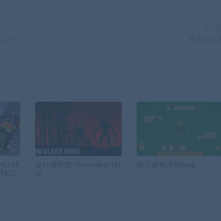
下一
.3.4）
资本模拟
d.218
皮行者狩猎/Skinwalker Hu
四川麻将/MaJiang
DLC|
nt