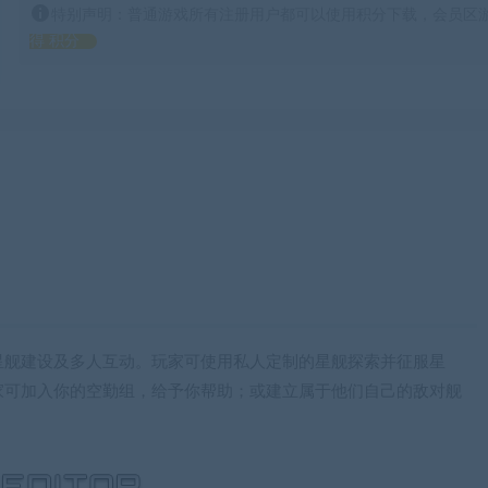
特别声明：普通游戏所有注册用户都可以使用积分下载，会员区游
得 积分
星舰建设及多人互动。玩家可使用私人定制的星舰探索并征服星
家可加入你的空勤组，给予你帮助；或建立属于他们自己的敌对舰