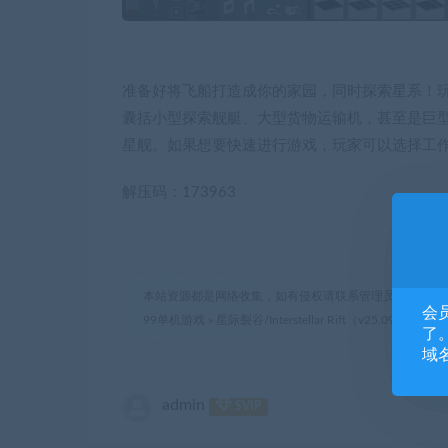
准备好将飞船打造成你的家园，同时探索星系！
囊括小型探索舰艇、大型货物运输机，甚至是巨
星舰。如果想要快速进行游戏，玩家可以选择工
解压码：173963
本站资源都是网络收集，如有侵权请联系管理员删除!
会
99单机游戏
»
星际裂谷/Interstellar Rift（v25.09.2020）
了。
域
admin
SVIP