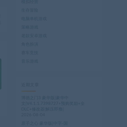
模拟经营
生存冒险
篇
电脑单机游戏
器
策略游戏
老款安卓游戏
角色扮演
赛车竞技
音乐游戏
近期文章
博德之门3 豪华版|豪华中
文|V4.1.1.7398727+预购奖励+全
DLC+修改器|解压即撸|
2026-08-04
原子之心 豪华版|中字-国