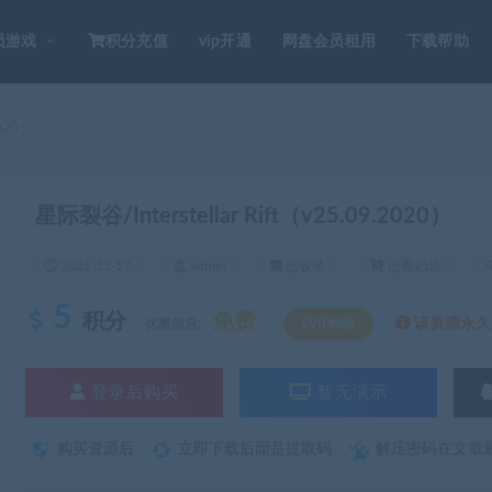
员游戏
积分充值
vip开通
网盘会员租用
下载帮助
2020）
星际裂谷/Interstellar Rift（v25.09.2020）
2021-11-17
admin
已收录
已售21次
5
积分
免费
该资源永久S
优惠信息:
SVIP特权
登录后购买
暂无演示
购买资源后
立即下载后面是提取码
解压密码在文章