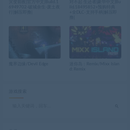
灾变前夜|官方中文|Build.1
对不起 生还者|豪华中文|Bu
6949702-破城余生-废土夜
ild.18495852+预购特典
行|解压即撸|
+全DLC-支持手柄|解压即
撸|
魔界边缘/Devil Edge
迷你岛：Remix/Mixx Islan
d: Remix
游戏搜索