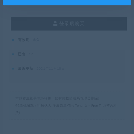
终身SVIP购买价格 :
免费
登录后购买
有效期
永久
已售
19
最近更新
2021年11月18日
本站资源都是网络收集，如有侵权请联系管理员删除!
99单机游戏
»
租房达人:序幕篇章/The Tenants – Free Trial(整合租
赁)