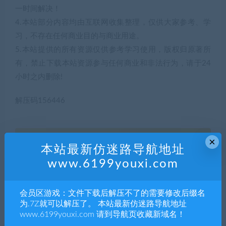
一时间解决！
4.本站部分内容均由互联网收集整理，仅供大家参考、学
习，不存在任何商业目的与商业用途。
5.本站提供的所有资源仅供参考学习使用，版权归原著所
有，禁止下载本站资源参与任何商业和非法行为，请于24
小时之内删除!
解压码156446
×
5
积分
本站最新仿迷路导航地址
www.6199youxi.com
普通用户购买价格 :
5积分
会员区游戏：文件下载后解压不了的需要修改后缀名
为.7Z就可以解压了。 本站最新仿迷路导航地址
SVIP会员购买价格 :
0积分
www.6199youxi.com 请到导航页收藏新域名！