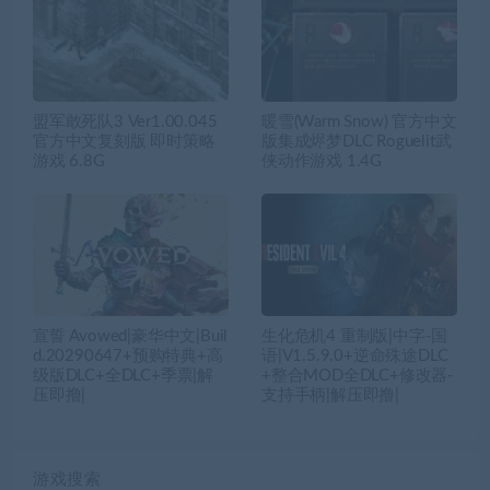
盟军敢死队3 Ver1.00.045
暖雪(Warm Snow) 官方中文
官方中文复刻版 即时策略
版集成烬梦DLC Roguelit武
游戏 6.8G
侠动作游戏 1.4G
宣誓 Avowed|豪华中文|Buil
生化危机4 重制版|中字-国
d.20290647+预购特典+高
语|V1.5.9.0+逆命殊途DLC
级版DLC+全DLC+季票|解
+整合MOD全DLC+修改器-
压即撸|
支持手柄|解压即撸|
游戏搜索