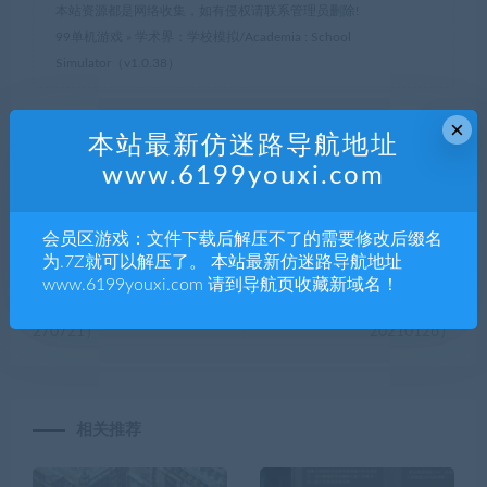
本站资源都是网络收集，如有侵权请联系管理员删除!
99单机游戏
»
学术界：学校模拟/Academia : School
Simulator（v1.0.38）
×
本站最新仿迷路导航地址
分享到：
www.6199youxi.com
会员区游戏：文件下载后解压不了的需要修改后缀名
上一篇
下一篇
为.7Z就可以解压了。 本站最新仿迷路导航地址
消防模拟/Flashing Lights –
蜜蜂模拟/Bee
www.6199youxi.com 请到导航页收藏新域名！
Police Fire EMS（Build
Simulator（Build
270721）
20210126）
相关推荐