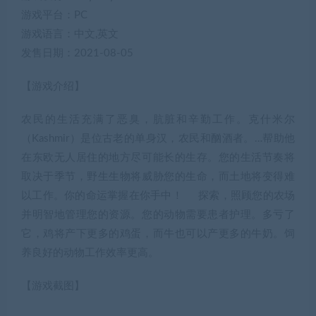
游戏平台：PC
游戏语言：中文,英文
发售日期：2021-08-05
【游戏介绍】
农民的生活充满了恶臭，肮脏和辛勤工作。克什米尔
（Kashmir）是位古老的单身汉，农民和酗酒者。…帮助他
在东欧无人居住的地方尽可能长的生存。您的生活节奏将
取决于季节，野生生物将威胁您的生命，而土地将变得难
以工作。你的命运掌握在你手中！ 探索，照顾您的农场
并明智地管理您的资源。您的动物需要患者护理。多亏了
它，鸡将产下更多的鸡蛋，而牛也可以产更多的牛奶。饲
养良好的动物工作效率更高。
【游戏截图】