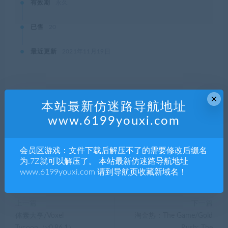
有效期
永久
已售
20
最近更新
2021年11月19日
×
本站资源都是网络收集，如有侵权请联系管理员删除!
本站最新仿迷路导航地址
99单机游戏
»
农民的生活/Farmers Life
www.6199youxi.com
会员区游戏：文件下载后解压不了的需要修改后缀名
分享到：
为.7Z就可以解压了。 本站最新仿迷路导航地址
www.6199youxi.com 请到导航页收藏新域名！
上一篇
下一篇
体素大亨/Voxel
淘金热：The Game/Gold
Tycoon（v0.86.1）
Rush: The