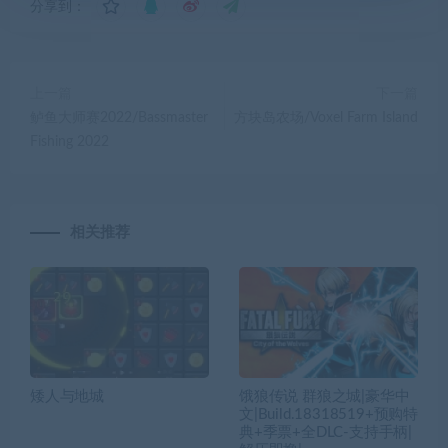
分享到：
上一篇
下一篇
鲈鱼大师赛2022/Bassmaster
方块岛农场/Voxel Farm Island
Fishing 2022
相关推荐
矮人与地城
饿狼传说 群狼之城|豪华中
文|Build.18318519+预购特
典+季票+全DLC-支持手柄|