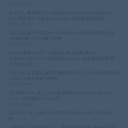
2026-08-04
原子之心 豪华版|中字-国语|Build.24534183+水晶之血
DLC-钢铁审判-幻影追杀+全DLC+修改器|解压即撸|
2026-08-04
轮回之兽|豪华中文|Build.24462426-逆命旅者-破晓之战
+预购特典+全DLC|解压即撸|
2026-08-04
阿凡达 潘多拉边境™ 非虚拟化 解压即撸|豪华中
文|Build.22429549+预购特典+全DLC+修改器|解压即撸|
2026-08-04
红色沙漠 非虚拟化 解压即撸|豪华中文|V1.14.00+预购特典
+全DLC+修改器|解压即撸|
2026-08-04
[亚洲风HTML/真人] 街头英雄重制 Street Hero Remake
v1.3.5 浏览器转中文[1.6G]
2026-08-04
[国产SLG] 母上攻略 v3.0官中[PC+安卓/6.6G]
2026-08-
04
【休闲SLG】[AI]点就完了：海量老婆收集器 Steam官方中