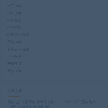
文字游戏
格斗游戏
模拟经营
生存冒险
电脑单机游戏
策略游戏
老款安卓游戏
角色扮演
赛车竞技
音乐游戏
近期文章
博德之门3 豪华版|豪华中文|V4.1.1.7398727+预购奖励
+全DLC+修改器|解压即撸|