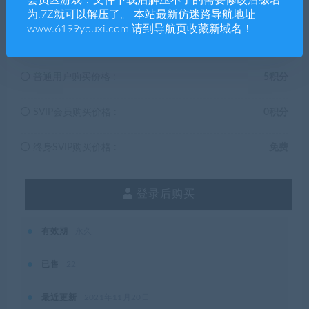
为.7Z就可以解压了。 本站最新仿迷路导航地址
5
积分
www.6199youxi.com 请到导航页收藏新域名！
普通用户购买价格 :
5积分
SVIP会员购买价格 :
0积分
终身SVIP购买价格 :
免费
登录后购买
有效期
永久
已售
22
最近更新
2021年11月20日