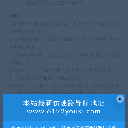
存储空间: 需要 5 GB 可用空间
声明：
1.本站部分内容转载自其它媒体，但并不代表本站赞同其观
点和对其真实性负责。
2.若您需要商业运营或用于其他商业活动，请您购买正版授
权并合法使用。
3.如果本站有侵犯、不妥之处的资源，请联系我们。将会第
一时间解决！
4.本站部分内容均由互联网收集整理，仅供大家参考、学
习，不存在任何商业目的与商业用途。
5.本站提供的所有资源仅供参考学习使用，版权归原著所
有，禁止下载本站资源参与任何商业和非法行为，请于24
×
小时之内删除!
本站最新仿迷路导航地址
www.6199youxi.com
解压码857651
会员区游戏：文件下载后解压不了的需要修改后缀名