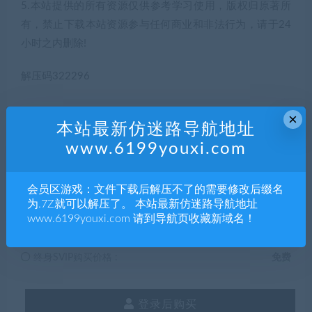
5.本站提供的所有资源仅供参考学习使用，版权归原著所
有，禁止下载本站资源参与任何商业和非法行为，请于24
小时之内删除!
解压码322296
×
本站最新仿迷路导航地址
5
积分
www.6199youxi.com
普通用户购买价格 :
5积分
会员区游戏：文件下载后解压不了的需要修改后缀名
为.7Z就可以解压了。 本站最新仿迷路导航地址
www.6199youxi.com 请到导航页收藏新域名！
SVIP会员购买价格 :
0积分
终身SVIP购买价格 :
免费
登录后购买