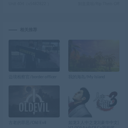
Unit 404（v5482822 ）
割韭菜啦/Rip Them Off
相关推荐
边境检察官/border officer
我的海岛/My Island
古老的罪恶/Old Evil
如龙3 人中之龙3|豪华中文|
V1.005A+全DLC+预购奖