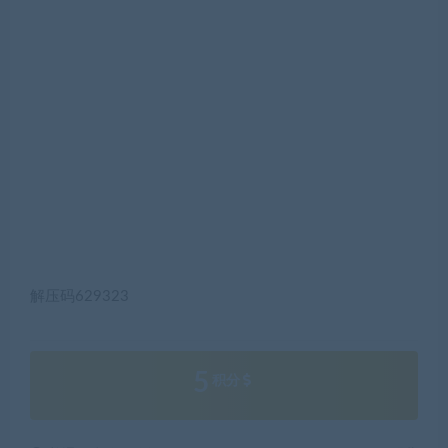
解压码629323
5
积分