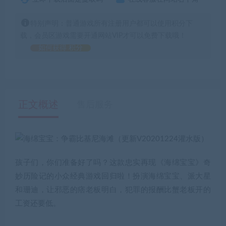
特别声明：普通游戏所有注册用户都可以使用积分下
载，会员区游戏需要开通网站VIP才可以免费下载哦！
如何获得 积分
正文概述
售后服务
孩子们，你们准备好了吗？这款忠实再现《海绵宝宝》奇
妙历险记的小众经典游戏回归啦！扮演海绵宝宝、派大星
和珊迪，让邪恶的痞老板明白，犯罪的报酬比蟹老板开的
工资还要低。