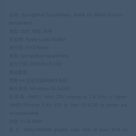
名称: SpongeBob SquarePants: Battle for Bikini Bottom –
Rehydrated
类型: 动作, 冒险, 休闲
开发商: Purple Lamp Studios
发行商: THQ Nordic
系列: SpongeBob SquarePants
发行日期: 2020年6月24日
最低配置:
需要 64 位处理器和操作系统
操作系统: Windows 10 (64bit)
处理器: AMD / Intel CPU running at 2.8 GHz or higher
(AMD Phenom II X4 925 or Intel i3-4130 or newer are
recommended)
内存: 4 GB RAM
显卡: AMD/NVIDIA graphic card, with at least 2GB of