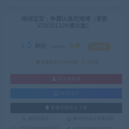
海绵宝宝：争霸比基尼海滩（更新
V20201224灌水版）
5
积分
免费
优惠信息:
SVIP特权
该资源永久SVIP免费
去升级
登录后购买
暂无演示
客服在网站右下角
购买资源后
解压密码在文章最后面
立即下载后面是提取码
在线客服在网站右下角