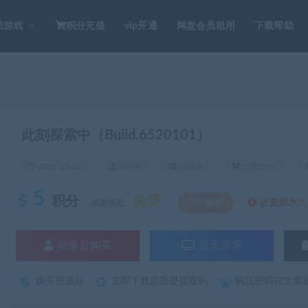
员游戏
积分充值
vip开通
网盘会员租用
下载帮助
此刻探索中（Build.6520101）
2021-11-23
admin
已收录
已售20次
5
积分
免费
该资源永久S
优惠信息:
SVIP特权
登录后购买
暂无演示
购买资源后
立即下载后面是提取码
解压密码在文章