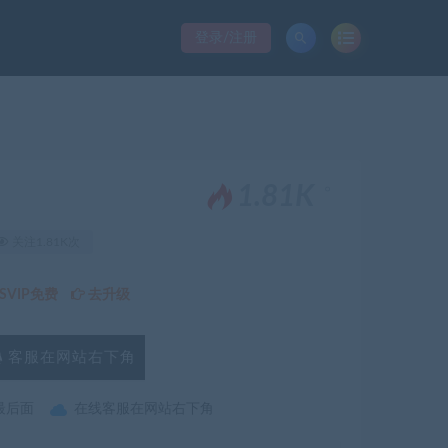
登录/注册
。
1.81K
关注1.81K次
VIP免费
去升级
客服在网站右下角
最后面
在线客服在网站右下角