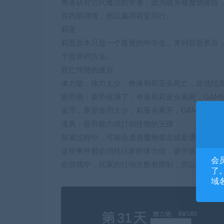
奇洛研究古代魔法的学者，因为故乡被魔物摧毁
宫内部调查，所以雇用莉亚同行。
莉亚
莉亚原本只是一个普通的中学生，来到异世界后
个世界的方法。
死亡伴随的迷宫
体力值：体力太少，奇洛和莉亚会死亡，游戏结
疲劳值：疲劳值满了，奇洛和莉亚会累死，GAME 
金币：要是金币太少，莉亚会离开，GAME OVE
道具：提升能力或打倒怪物的王牌
探索过程中，可能会遭遇魔物袭击或是遇上踩到
这些事件都会消耗玩家的体力值，疲劳值和金币
会
在游戏中，玩家的行动次数有限制，所以游戏的
了。
域