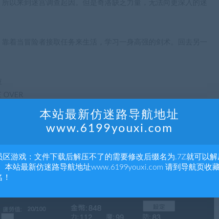
，所以来到迷宫调查起因。但是奇洛缺乏力量，无法向更深入的迷
，靠着当冒险者接取任务来生活，学习一身高强的剑术。回去另一
束
OVER
R
本站最新仿迷路导航地址
www.6199youxi.com
陷阱的事件。
。
员区游戏：文件下载后解压不了的需要修改后缀名为.7Z就可以解
重点在于在合理分配时间在赚钱，升级和休息上。
 本站最新仿迷路导航地址www.6199youxi.com 请到导航页收
名！