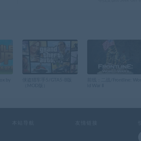
寻找女孩8/Seek Girl 
ox by
侠盗猎车手5/GTA5-B版
前线：二战/Frontline: Wo
（MOD版）
ld War II
本站导航
友情链接