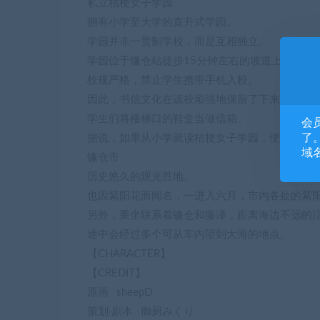
私立桔梗女子学园
拥有小学至大学的直升式学园。
学园并非一贯制学校，而是互相独立。
学园位于镰仓站徒步15分钟左右的坡道上。
校规严格，禁止学生携带手机入校。
因此，书信文化在该校顽强地保留了下来，
学生们将楼梯口的鞋盒当做信箱。
会
了。
据说，如果从小学就读桔梗女子学园，便可成为
域
镰仓市
历史悠久的观光胜地。
也因紫阳花而闻名，一进入六月，市内各处的紫
另外，乘坐联系着镰仓和藤泽，距离海边不远的
途中会经过多个可从车内望到大海的地点。
【CHARACTER】
【CREDIT】
原画 sheepD
策划·剧本 御厨みくり