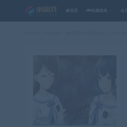
首页
电脑游戏
会
当前位置：
99单机游戏
梅时露霁书~雨潺海汐间~（V1.01-
>