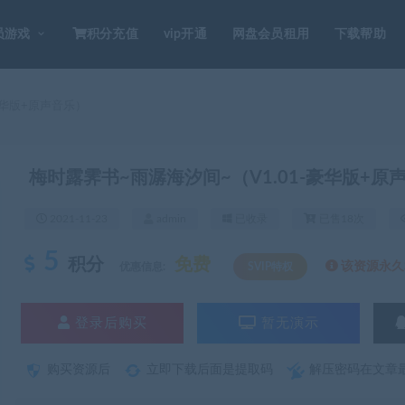
员游戏
积分充值
vip开通
网盘会员租用
下载帮助
豪华版+原声音乐）
梅时露霁书~雨潺海汐间~（V1.01-豪华版+原
2021-11-23
admin
已收录
已售18次
5
积分
免费
该资源永久S
优惠信息:
SVIP特权
登录后购买
暂无演示
购买资源后
立即下载后面是提取码
解压密码在文章