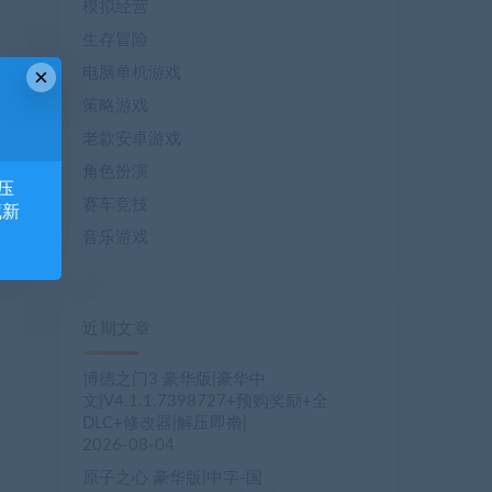
模拟经营
生存冒险
×
电脑单机游戏
策略游戏
老款安卓游戏
角色扮演
压
赛车竞技
藏新
音乐游戏
近期文章
博德之门3 豪华版|豪华中
文|V4.1.1.7398727+预购奖励+全
DLC+修改器|解压即撸|
2026-08-04
原子之心 豪华版|中字-国