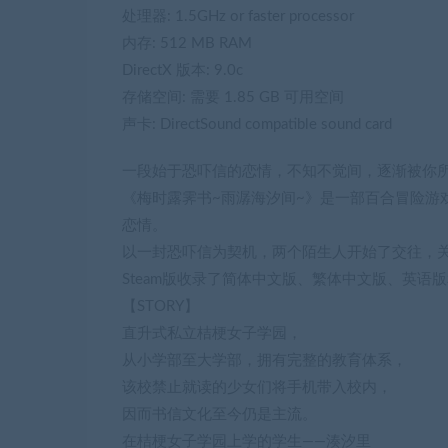
处理器: 1.5GHz or faster processor
内存: 512 MB RAM
DirectX 版本: 9.0c
存储空间: 需要 1.85 GB 可用空间
声卡: DirectSound compatible sound card
一段始于恐吓信的恋情，不知不觉间，逐渐被你所
《梅时露霁书~雨潺海汐间~》是一部百合冒险游
恋情。
以一封恐吓信为契机，两个陌生人开始了交往，
Steam版收录了简体中文版、繁体中文版、英
【STORY】
直升式私立桔梗女子学园，
从小学部至大学部，拥有完整的教育体系，
该校禁止就读的少女们将手机带入校内，
因而书信文化至今仍是主流。
在桔梗女子学园上学的学生——湊汐里