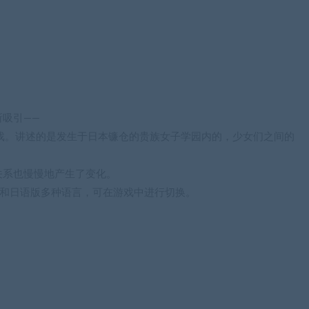
吸引——
戏。讲述的是发生于日本镰仓的贵族女子学园内的，少女们之间的
关系也慢慢地产生了变化。
语版和日语版多种语言，可在游戏中进行切换。