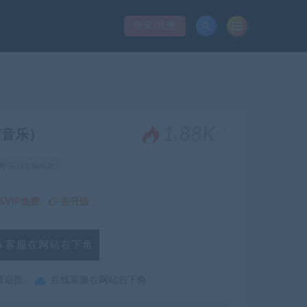
登录/注册
。
1.88K
声音乐）
关注1.88K次
VIP免费
去升级
客服在网站右下角
最后面
在线客服在网站右下角