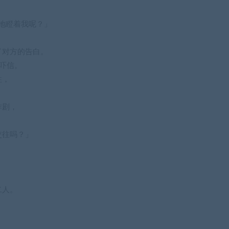
地瞪着我呢？」
了对方的告白。
吓信。
往，
作剧，
交往吗？」
。
二人。