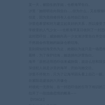
某一天，被陌生的学姐，仓桥海琴告白。
汐里「她明明在向我告白……但为什么，又在狠狠
但是，因为觉得难得有人会对自己告白，
汐里也希望和对方建立起良好的关系，所以接受
学校里的人气少女——仓桥海琴某日收到了一封恐
这封恐吓信，威胁她向高一少女湊汐里告白并交
不然就会伤害她的妹妹仓桥结海。
直到得知结海受伤为止，她都以为这只是一场恶
最终，为了保护结海，她选择向汐里告白。
海琴「居然还用恐吓信来威胁我，就这么想和我
深信犯人就是汐里的海琴，开始与她交往。
汐里不停努力，只为了让海琴回头看上自己一眼
在紫阳花盛放的六月镰仓，
对彼此一无所知，在一封恐吓信的引导下相识的
拉开了一段扭曲恋情的帷幕——
【STAGE】