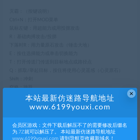
灭霸：（按键说明）
Ctrl+N：打开MOD菜单
鼠标左键：用超能力或用投掷攻击
R：基础肉搏攻击/投掷
下落时R：用力量原石攻击（锤击大地）
E：按住选择能力或单击切换能力
T：打开传送门传送到目标地点或路径点
Q：抓取/举起目标，按住将使用心灵遥感（心灵原石）
Shift：冲刺
空格：跳跃
×
双击鼠标右键：切换时间暂停开关
本站最新仿迷路导航地址
按下瞄准键以减缓时间流动（可在选项菜单关闭）
www.6199youxi.com
攻击按钮：按住可加强力量/持续攻击
会员区游戏：文件下载后解压不了的需要修改后缀名
万磁王：（按键说明）
为.7Z就可以解压了。 本站最新仿迷路导航地址
Ctrl+N：打开MOD菜单
www.6199youxi.com 请到导航页收藏新域名！