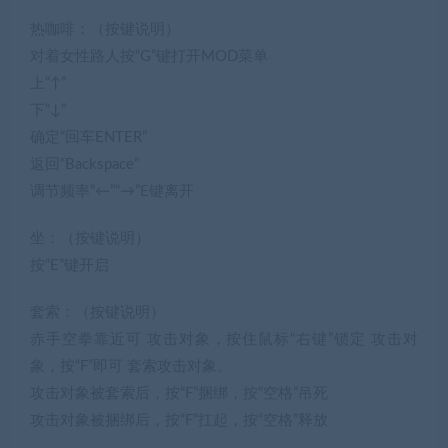
热咖啡：（按键说明）
对着女性路人按“G”键打开MOD菜单
上“↑”
下“↓”
确定“回车ENTER”
返回“Backspace”
调节频率“←”“→”E键离开
坐：（按键说明）
按“E”键开启
套索：（按键说明）
赤手空拳靠近可 攻击对象，按住鼠标“右键”锁定 攻击对
象，按“F”即可 套索攻击对象。
攻击对象被套索后，按“F”捆绑，按“空格”吊死
攻击对象被捆绑后，按“F”扛起，按“空格”释放