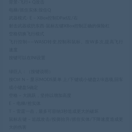
背景-飞行+ Q攻击
电梯/抓住实体:按住Q
武器模式- E – XBox控制DPad左/右
射击武器或扔东西-鼠标左键XBox控制正确的保险杠
空格切换飞行模式
飞行控制——WASD转变,控制和鼠标。按W多次,提高飞行
速度
按键可以在INI设置
绿巨人：（按键说明）
按Ctrl N – 显示MODS菜单 上/下键或小键盘2/8选项,回车
或小键盘5确定
空格 – 大跳跃，坚持以增加高度
E – 电梯/抢实体
T – 雷霆一击，最多可容纳3秒造成更大的破坏
鼠标左键 – 近战攻击/投掷抬升/抓住实体/下降速度造成更
大的伤害