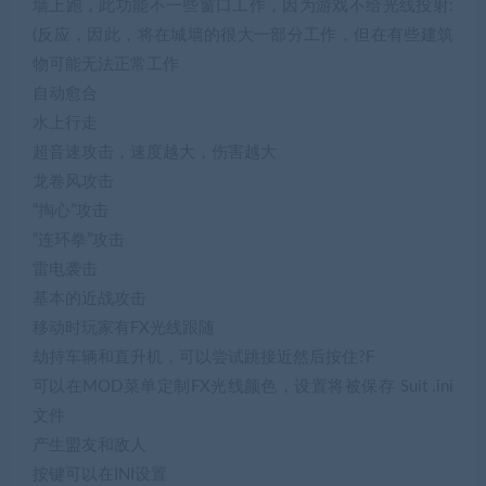
墙上跑，此功能不一些窗口工作，因为游戏不给光线投射:
(反应，因此，将在城墙的很大一部分工作，但在有些建筑
物可能无法正常工作
自动愈合
水上行走
超音速攻击，速度越大，伤害越大
龙卷风攻击
“掏心”攻击
“连环拳”攻击
雷电袭击
基本的近战攻击
移动时玩家有FX光线跟随
劫持车辆和直升机，可以尝试跳接近然后按住?F
可以在MOD菜单定制FX光线颜色，设置将被保存 Suit .ini
文件
产生盟友和敌人
按键可以在INI设置