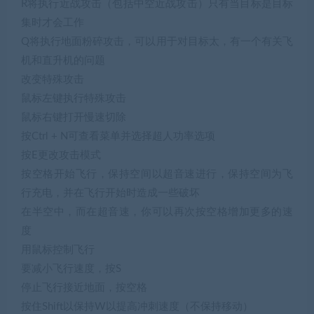
R将执行近战攻击（包括中空近战攻击）只有当目标是目标
集时才会工作
Q将执行地面粉碎攻击，可以用于对目标太，有一个有关飞
机和直升机的问题
改变特殊攻击
鼠标左键执行特殊攻击
鼠标右键打开慢速切除
按Ctrl + N可查看菜单并选择超人功率选项
按E更改攻击模式
按空格开始飞行，保持空间以超音速进行，保持空间为飞
行充电，并在飞行开始时造成一些破坏
在半空中，而在超音速，你可以再次按空格增加更多的速
度
用鼠标控制飞行
要减小飞行速度，按S
停止飞行接近地面，按空格
按住Shift以保持W以提高冲刺速度（不保持移动）