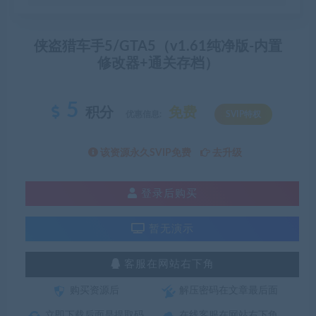
侠盗猎车手5/GTA5（v1.61纯净版-内置
修改器+通关存档）
5
积分
免费
优惠信息:
SVIP特权
该资源永久SVIP免费
去升级
登录后购买
暂无演示
客服在网站右下角
购买资源后
解压密码在文章最后面
立即下载后面是提取码
在线客服在网站右下角