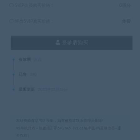
SVIP会员购买价格 :
0积分
终身SVIP购买价格 :
免费
登录后购买
有效期
永久
已售
240
最近更新
2023年12月16日
本站资源都是网络收集，如有侵权请联系管理员删除!
99单机游戏
»
侠盗猎车手5/GTA5（v1.61纯净版-内置修改器+通
关存档）