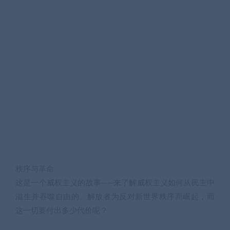
秩序与革命
这是一个威权主义的故事——来了解威权主义如何从民主中
滋生并吞噬自由的。解放者为反对新世界秩序而崛起，而
这一切要付出多少代价呢？