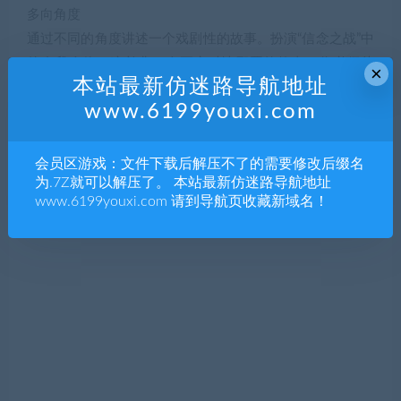
多向角度
通过不同的角度讲述一个戏剧性的故事。扮演“信念之战”中
的自我个体。这并非一个正义对决邪恶的故事，你必须从
×
本站最新仿迷路导航地址
多向角度亲历所发生的一切来剖析个中真相。
www.6199youxi.com
会员区游戏：文件下载后解压不了的需要修改后缀名
为.7Z就可以解压了。 本站最新仿迷路导航地址
www.6199youxi.com 请到导航页收藏新域名！