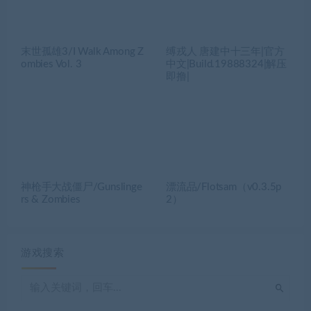
末世孤雄3/I Walk Among Z
缚戎人 唐建中十三年|官方
ombies Vol. 3
中文|Build.19888324|解压
即撸|
神枪手大战僵尸/Gunslinge
漂流品/Flotsam（v0.3.5p
rs & Zombies
2）
游戏搜索