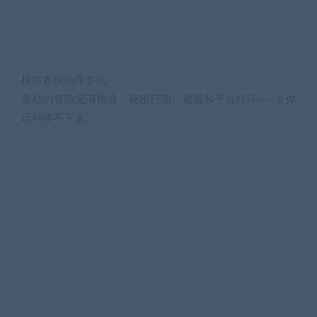
横向卷轴动作游戏
激烈的冒险充满枪战、秘密行动、难题和平台打斗——令你
玩到停不下来。