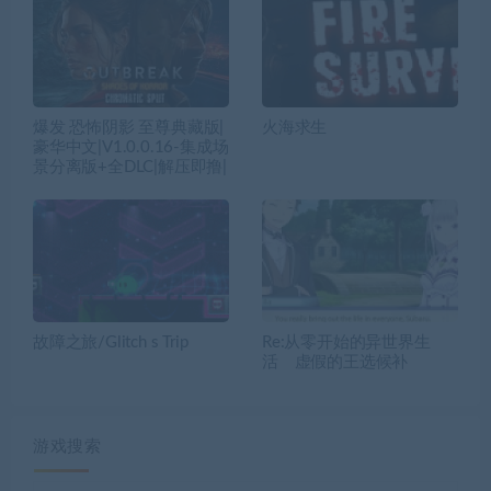
爆发 恐怖阴影 至尊典藏版|
火海求生
豪华中文|V1.0.0.16-集成场
景分离版+全DLC|解压即撸|
故障之旅/Glitch s Trip
Re:从零开始的异世界生
活 虚假的王选候补
游戏搜索