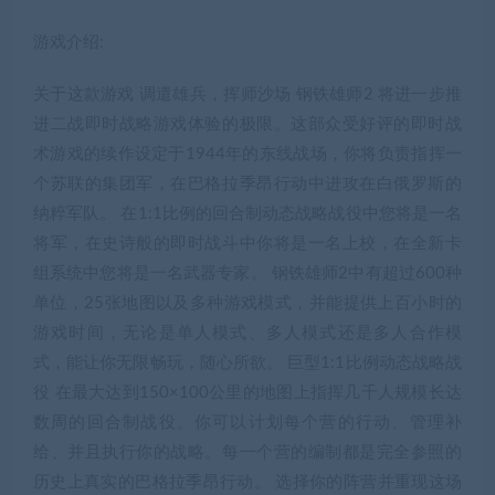
游戏介绍:
关于这款游戏 调遣雄兵，挥师沙场 钢铁雄师2 将进一步推
进二战即时战略游戏体验的极限。这部众受好评的即时战
术游戏的续作设定于1944年的东线战场，你将负责指挥一
个苏联的集团军，在巴格拉季昂行动中进攻在白俄罗斯的
纳粹军队。 在1:1比例的回合制动态战略战役中您将是一名
将军，在史诗般的即时战斗中你将是一名上校，在全新卡
组系统中您将是一名武器专家。 钢铁雄师2中有超过600种
单位，25张地图以及多种游戏模式，并能提供上百小时的
游戏时间，无论是单人模式、多人模式还是多人合作模
式，能让你无限畅玩，随心所欲。 巨型1:1比例动态战略战
役 在最大达到150×100公里的地图上指挥几千人规模长达
数周的回合制战役。你可以计划每个营的行动、管理补
给、并且执行你的战略。每一个营的编制都是完全参照的
历史上真实的巴格拉季昂行动。 选择你的阵营并重现这场