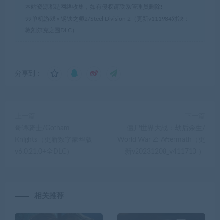
本站资源都是网络收集，如有侵权请联系管理员删除!
99单机游戏
»
钢铁之师2/Steel Division 2（更新v111984对决：
敦刻尔克之围DLC）
分享到：
上一篇
下一篇
哥谭骑士/Gotham
僵尸世界大战：劫后余生/
Knights（更新数字豪华版
World War Z: Aftermath（更
v6.0.21.0+全DLC）
新v20231208_v411710 ）
相关推荐