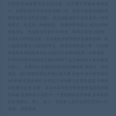
巨型攻势或者重写历史的过程。决定哪个营将参哪场战
斗，在即时战斗中亲自参加每一场，或者为追求纯战略体
验而使用自动判定功能。 动态战略战役不仅仅是另一种游
戏模式，而是另一种新游戏。 拟真的即时战斗 超过600种
精致单位，包括标志性的T-34坦克，喀秋莎多管火箭炮，
以及IL-2对地攻击机！在全新的卡组系统里选择你的师，精
心挑选你要送上战场的单位，组成完美的战斗群，让你拥
有前所未有的战术自由 征战25个全新的战场！分析地形，
利用你的战术技能在正确的时间下达正确的命令来征服你
的敌人。 主要特点 全新回合制动态战略战役 新设定，东线
战场，强大苏联红军以及轴心国力量 分布于18个师中超过
600种真实历史单位 分布在25张地图上的真实战场 卡组系
统的重大改变 全新、真实的美术指导带来更身临其境的视
觉风格 改进的战斗能提供一个更精致的战术体验 多种多样
的游戏模式：单人、多人，包括多人合作以及巨型10vs10
游戏。 系统需求