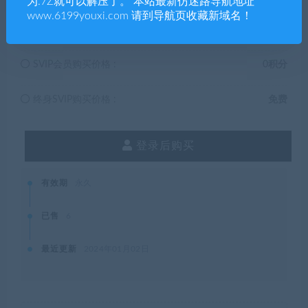
为.7Z就可以解压了。 本站最新仿迷路导航地址
www.6199youxi.com 请到导航页收藏新域名！
普通用户购买价格 :
5积分
SVIP会员购买价格 :
0积分
终身SVIP购买价格 :
免费
登录后购买
有效期
永久
已售
6
最近更新
2024年01月02日