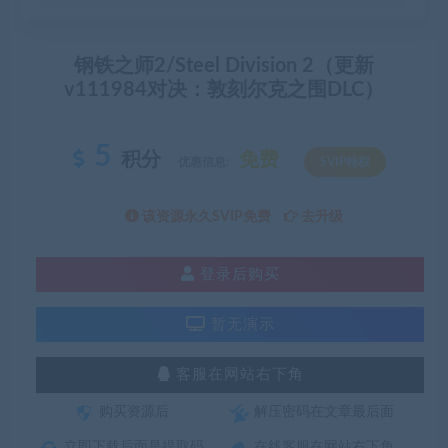
钢铁之师2/Steel Division 2（更新
v111984对决：敦刻尔克之围DLC）
5
积分
免费
优惠信息:
SVIP特权
该资源永久SVIP免费
去升级
登录后购买
暂无演示
客服在网站右下角
购买资源后
解压密码在文章最后面
立即下载后面是提取码
在线客服在网站右下角