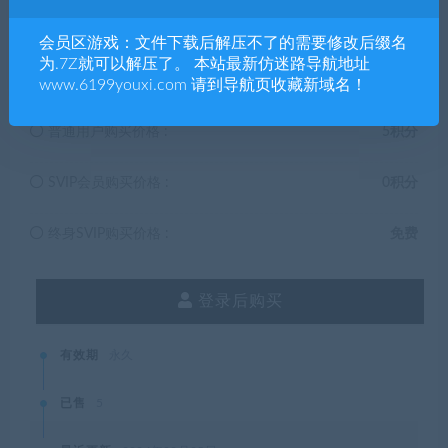
会员区游戏：文件下载后解压不了的需要修改后缀名
5
积分
为.7Z就可以解压了。 本站最新仿迷路导航地址
www.6199youxi.com 请到导航页收藏新域名！
普通用户购买价格 :
5积分
SVIP会员购买价格 :
0积分
终身SVIP购买价格 :
免费
登录后购买
有效期
永久
已售
5