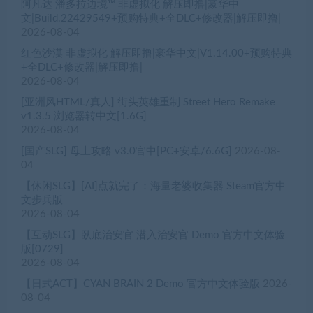
阿凡达 潘多拉边境™ 非虚拟化 解压即撸|豪华中
文|Build.22429549+预购特典+全DLC+修改器|解压即撸|
2026-08-04
红色沙漠 非虚拟化 解压即撸|豪华中文|V1.14.00+预购特典
+全DLC+修改器|解压即撸|
2026-08-04
[亚洲风HTML/真人] 街头英雄重制 Street Hero Remake
v1.3.5 浏览器转中文[1.6G]
2026-08-04
[国产SLG] 母上攻略 v3.0官中[PC+安卓/6.6G]
2026-08-
04
【休闲SLG】[AI]点就完了：海量老婆收集器 Steam官方中
文步兵版
2026-08-04
【互动SLG】臥底治安官 潜入治安官 Demo 官方中文体验
版[0729]
2026-08-04
【日式ACT】CYAN BRAIN 2 Demo 官方中文体验版
2026-
08-04