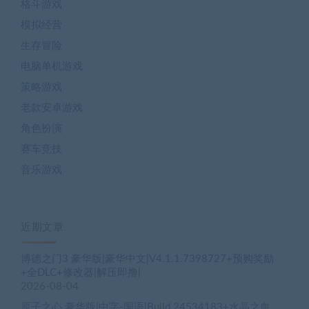
格斗游戏
模拟经营
生存冒险
电脑单机游戏
策略游戏
老款安卓游戏
角色扮演
赛车竞技
音乐游戏
近期文章
博德之门3 豪华版|豪华中文|V4.1.1.7398727+预购奖励
+全DLC+修改器|解压即撸|
2026-08-04
原子之心 豪华版|中字-国语|Build.24534183+水晶之血