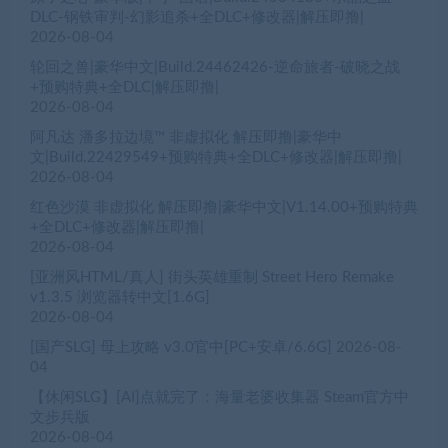
DLC-钢铁审判-幻影追杀+全DLC+修改器|解压即撸|
2026-08-04
轮回之兽|豪华中文|Build.24462426-逆命旅者-破晓之战
+预购特典+全DLC|解压即撸|
2026-08-04
阿凡达 潘多拉边境™ 非虚拟化 解压即撸|豪华中
文|Build.22429549+预购特典+全DLC+修改器|解压即撸|
2026-08-04
红色沙漠 非虚拟化 解压即撸|豪华中文|V1.14.00+预购特典
+全DLC+修改器|解压即撸|
2026-08-04
[亚洲风HTML/真人] 街头英雄重制 Street Hero Remake
v1.3.5 浏览器转中文[1.6G]
2026-08-04
[国产SLG] 母上攻略 v3.0官中[PC+安卓/6.6G]
2026-08-
04
【休闲SLG】[AI]点就完了：海量老婆收集器 Steam官方中
文步兵版
2026-08-04