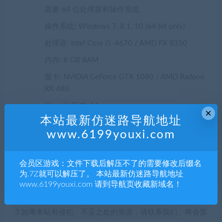
需要 64 位处理器和操作系统
操作系统: Windows 7, 8.1, 10 (64 bit only)
处理器: Intel Core i5-4670 / AMD FX 8350
内存: 8 GB RAM
显卡: NVIDIA GeForce GTX 1080 / AMD Radeon
RX 480
DirectX 版本: 11
×
本站最新仿迷路导航地址
存储空间: 需要 8 GB 可用空间
www.6199youxi.com
声明：
1.本站部分内容转载自其它媒体，但并不代表本站赞同其观
会员区游戏：文件下载后解压不了的需要修改后缀名
点和对其真实性负责。
为.7Z就可以解压了。 本站最新仿迷路导航地址
www.6199youxi.com 请到导航页收藏新域名！
2.若您需要商业运营或用于其他商业活动，请您购买正版授
权并合法使用。
3.如果本站有侵犯、不妥之处的资源，请联系我们。将会第