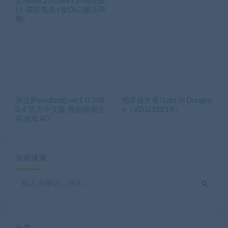
文|Build.20658995-绝境孤
行-噬影孤岛+全DLC|解压即
撸|
洪泛(Floodland) ver1.0.208
地牢迷失者/Lost in Dungeo
0.4 官方中文版 模拟探索生
n（V20210218）
存游戏 4G
游戏搜索
分类