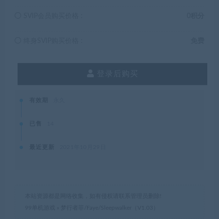
SVIP会员购买价格 :
0积分
终身SVIP购买价格 :
免费
登录后购买
有效期
永久
已售
14
最近更新
2021年10月29日
本站资源都是网络收集，如有侵权请联系管理员删除!
99单机游戏
»
梦行者菲/Faye/Sleepwalker（V1.03）