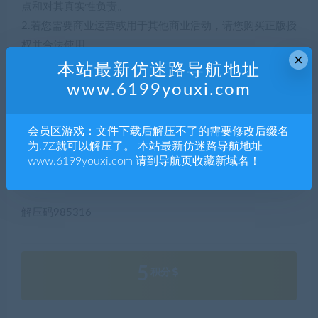
点和对其真实性负责。
2.若您需要商业运营或用于其他商业活动，请您购买正版授
权并合法使用。
×
3.如果本站有侵犯、不妥之处的资源，请联系我们。将会第
本站最新仿迷路导航地址
一时间解决！
www.6199youxi.com
4.本站部分内容均由互联网收集整理，仅供大家参考、学
习，不存在任何商业目的与商业用途。
会员区游戏：文件下载后解压不了的需要修改后缀名
5.本站提供的所有资源仅供参考学习使用，版权归原著所
为.7Z就可以解压了。 本站最新仿迷路导航地址
有，禁止下载本站资源参与任何商业和非法行为，请于24
www.6199youxi.com 请到导航页收藏新域名！
小时之内删除!
解压码985316
5
积分